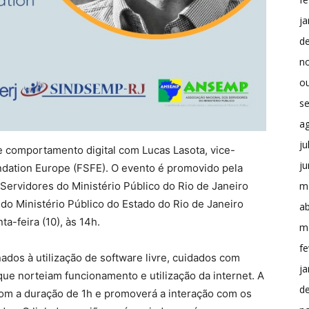
ja
d
n
o
s
a
ju
de comportamento digital com Lucas Lasota, vice-
j
ndation Europe (FSFE). O evento é promovido pela
ervidores do Ministério Público do Rio de Janeiro
m
o Ministério Público do Estado do Rio de Janeiro
ab
a-feira (10), às 14h.
m
fe
ados à utilização de software livre, cuidados com
ja
 que norteiam funcionamento e utilização da internet. A
d
com a duração de 1h e promoverá a interação com os