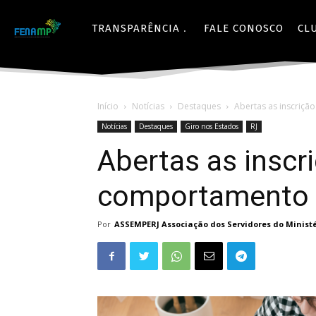
TRANSPARÊNCIA
FALE CONOSCO
CL
Início
Notícias
Destaques
Abertas as inscriçã
Notícias
Destaques
Giro nos Estados
RJ
Abertas as inscri
comportamento d
Por
ASSEMPERJ Associação dos Servidores do Ministér