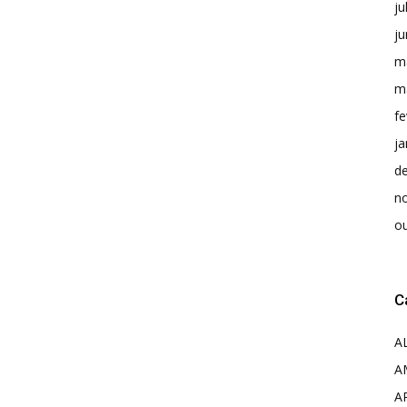
ju
j
m
m
fe
ja
d
n
o
C
A
A
A