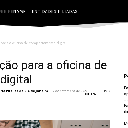
UBE FENAMP
ENTIDADES FILIADAS
o para a oficina de comportamento digital
ção para a oficina de
igital
P
Fo
io Público do Rio de Janeiro
-
9 de setembro de 2020
0
1263
a
Fa
di
Mê