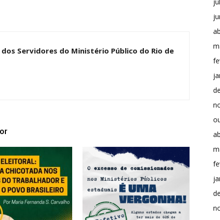
ju
j
ab
m
dos Servidores do Ministério Público do Rio de
fe
ja
d
n
o
or
ab
m
fe
ja
d
n