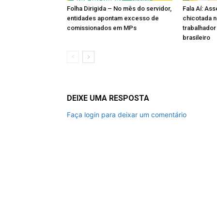
Folha Dirigida – No mês do servidor,
Fala Aí: Ass
entidades apontam excesso de
chicotada n
comissionados em MPs
trabalhador
brasileiro
DEIXE UMA RESPOSTA
Faça login para deixar um comentário