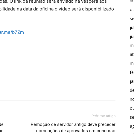
n
das. O link da reunião será enviado na véspera aos
ilidade na data da oficina o vídeo será disponibilizado
o
s
ju
xar.me/b7Zm
j
m
ab
m
fe
ja
d
n
o
Próximo artigo
s
de
Remoção de servidor antigo deve preceder
a
no
nomeações de aprovados em concurso