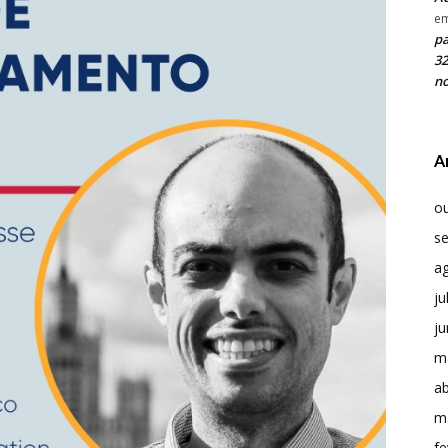
e
pa
32
no
A
o
s
a
ju
j
m
ab
m
fe