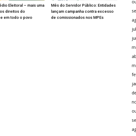
o
édio Eleitoral – mais uma
Mês do Servidor Público: Entidades
s
os direitos do
lançam campanha contra excesso
 e em todo o povo
de comissionados nos MPEs
a
ju
j
m
ab
m
fe
ja
d
n
o
s
a