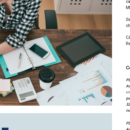
c
M
Si
ch
Câ
Re
C
PD
Ad
e
pa
32
no
PD
Ad