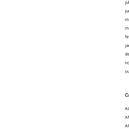
ju
j
m
m
fe
ja
d
n
o
C
A
A
A