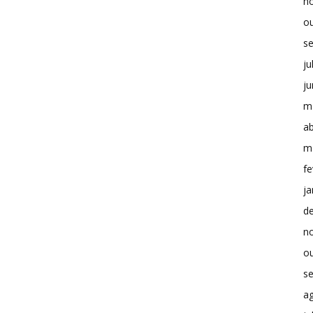
n
o
s
ju
j
m
ab
m
fe
ja
d
n
o
s
a