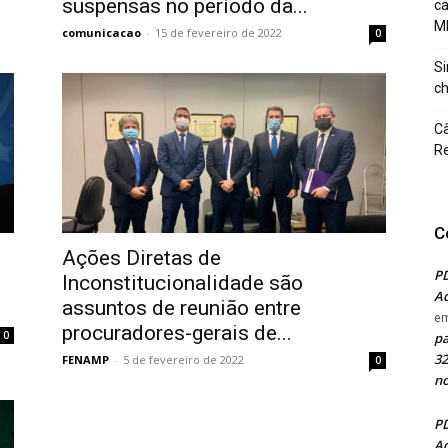
suspensas no período da...
c
M
comunicacao
-
15 de fevereiro de 2022
0
Si
ch
Câ
Re
C
Ações Diretas de
PD
Inconstitucionalidade são
Ad
assuntos de reunião entre
e
procuradores-gerais de...
0
pa
32
FENAMP
-
5 de fevereiro de 2022
0
no
PD
Ad