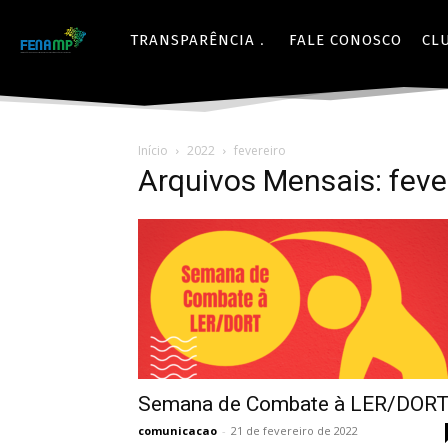
TRANSPARÊNCIA
FALE CONOSCO
CL
Início
2022
fevereiro
Arquivos Mensais: feve
Semana de Combate à LER/DOR
comunicacao
-
21 de fevereiro de 2022