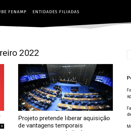
UBE FENAMP
ENTIDADES FILIADAS
reiro 2022
P
Fo
a
Fa
di
T
Projeto pretende liberar aquisição
de vantagens temporais
0
Mê