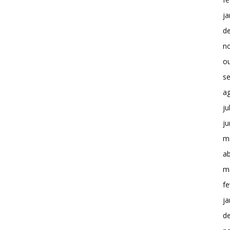
ja
d
n
o
s
a
ju
j
m
ab
m
fe
ja
d