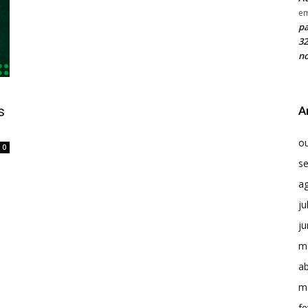
e
pa
32
no
s
A
o
0
s
a
ju
j
m
ab
m
fe