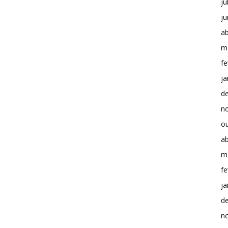
ju
j
ab
m
fe
ja
d
n
o
ab
m
fe
ja
d
n