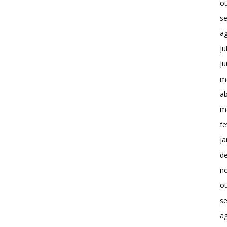
o
s
a
ju
j
m
ab
m
fe
ja
d
n
o
s
a