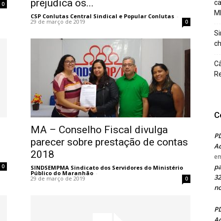
prejudica os...
c
0
M
CSP Conlutas Central Sindical e Popular Conlutas
-
29 de março de 2019
0
Si
ch
Câ
Re
C
MA – Conselho Fiscal divulga
PD
parecer sobre prestação de contas
Ad
2018
e
pa
0
SINDSEMPMA Sindicato dos Servidores do Ministério
Público do Maranhão
-
32
29 de março de 2019
0
no
PD
Ad