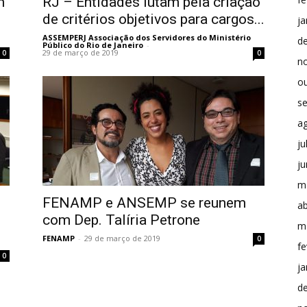
m
RJ – Entidades lutam pela criação
de critérios objetivos para cargos...
ja
ASSEMPERJ Associação dos Servidores do Ministério
d
Público do Rio de Janeiro
-
29 de março de 2019
0
0
n
o
s
a
ju
j
m
FENAMP e ANSEMP se reunem
ab
com Dep. Talíria Petrone
m
FENAMP
-
29 de março de 2019
0
fe
0
ja
d