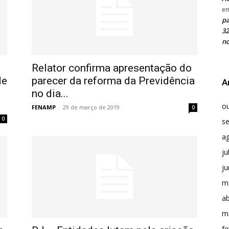
e
pa
32
no
Relator confirma apresentação do
de
parecer da reforma da Previdência
A
no dia...
o
FENAMP
-
29 de março de 2019
0
0
s
a
ju
j
m
ab
m
fe