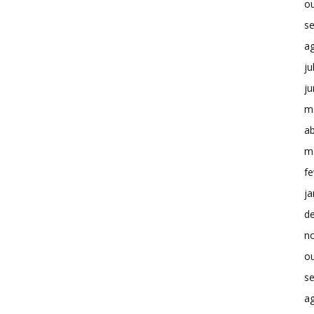
o
s
a
ju
j
m
ab
m
fe
ja
d
n
o
s
a