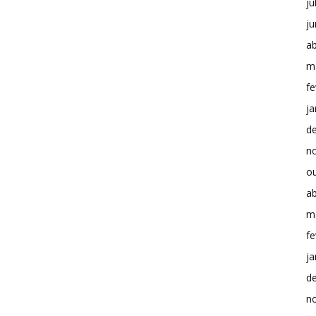
ju
j
ab
m
fe
ja
d
n
o
ab
m
fe
ja
d
n