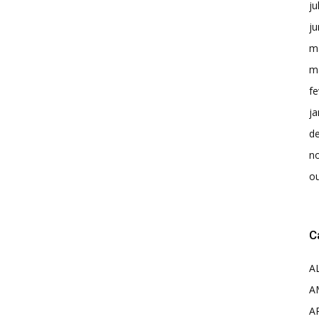
ju
j
m
m
fe
ja
d
n
o
C
A
A
A