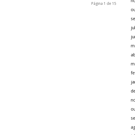
n
Página 1 de 15
o
s
ju
j
m
ab
m
fe
ja
d
n
o
s
a