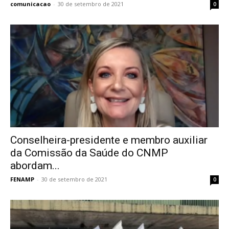
comunicacao
-
30 de setembro de 2021
0
Conselheira-presidente e membro auxiliar
da Comissão da Saúde do CNMP
abordam...
FENAMP
-
30 de setembro de 2021
0