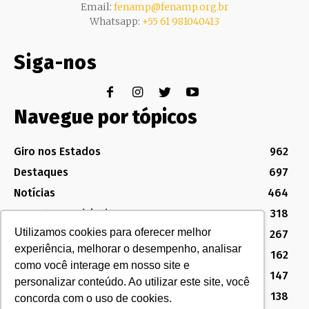
Email:
fenamp@fenamp.org.br
Whatsapp:
+55 61 981040413
Siga-nos
Navegue por tópicos
Giro nos Estados
962
Destaques
697
Notícias
464
Assuntos Legislativos
318
Utilizamos cookies para oferecer melhor
Política Sindical e Institucional
267
experiência, melhorar o desempenho, analisar
Destaques do Legislativo
162
como você interage em nosso site e
Notícias do Congresso
147
personalizar conteúdo. Ao utilizar este site, você
MG
138
concorda com o uso de cookies.