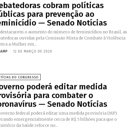
ebatedoras cobram políticas
úblicas para prevenção ao
eminicídio — Senado Notícias
 destacarem o aumento do número de feminicídios no Brasil, as
batedoras ouvidas pela Comissão Mista de Combate à Violência
tra a Mulher em...
NAMP
-
12 DE MARÇO DE 2020
TÍCIAS DO CONGRESSO
overno poderá editar medida
rovisória para combater o
oronavírus — Senado Notícias
governo federal poderá editar uma medida provisória (MP)
berando emergencialmente cerca de R$ 5 bilhões para que o
istério da Saúde reforce no...