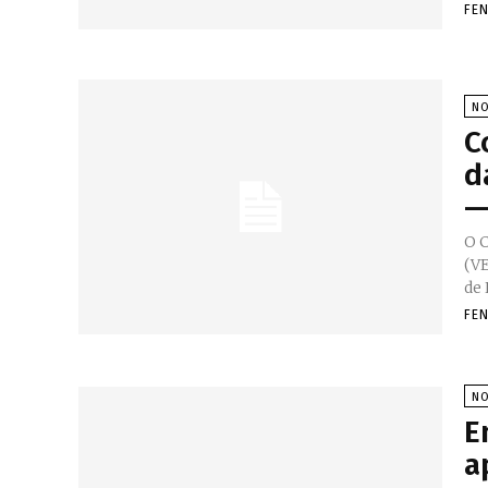
FE
NO
C
d
—
O C
(VE
de 
FE
NO
E
a