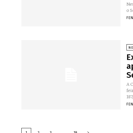
Nes
o S
FE
NO
E
a
S
A C
fei
187
FE
...
1
2
3
19