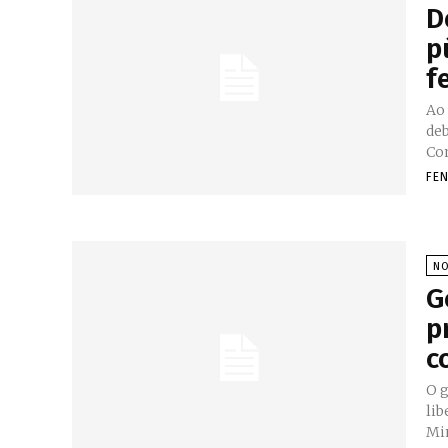
D
p
f
Ao
de
Con
FE
NO
G
p
c
O 
li
Min