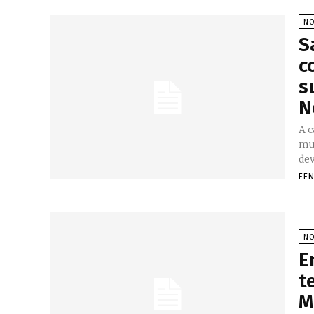
NO
S
c
s
N
A c
mu
dev
FE
NO
E
t
M