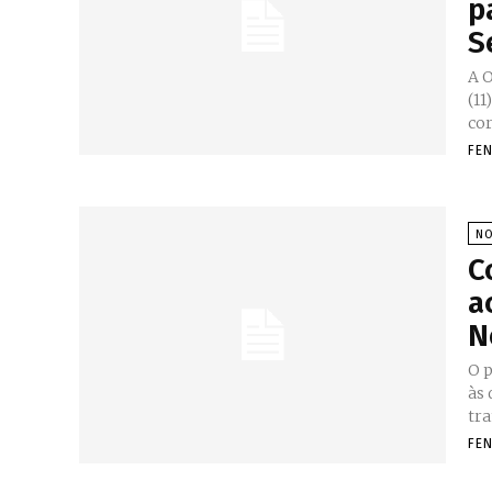
p
S
A 
(11
cor
FE
NO
C
a
N
O p
às
tra
FE