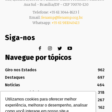
Asa Sul - Brasília/DF - CEP 70070-120
Telefone: +55 61 3044-1623 |
Email:
fenamp@fenamp.org.br
Whatsapp:
+55 61 981040413
Siga-nos
Navegue por tópicos
Giro nos Estados
962
Destaques
697
Notícias
464
Assuntos Legislativos
318
Utilizamos cookies para oferecer melhor
Política Sindical e Institucional
267
experiência, melhorar o desempenho, analisar
Destaques do Legislativo
162
como você interage em nosso site e