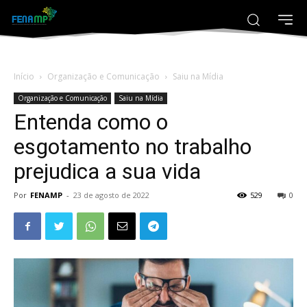
Início
Organização e Comunicação
Saiu na Mídia
Organização e Comunicação
Saiu na Mídia
Entenda como o
esgotamento no trabalho
prejudica a sua vida
Por
FENAMP
-
23 de agosto de 2022
529
0