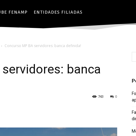
UBE FENAMP
ENTIDADES FILIADAS
Concurso MP BA servidores: banca definida!
servidores: banca
P
Fo
743
0
a
Fa
di
Mê