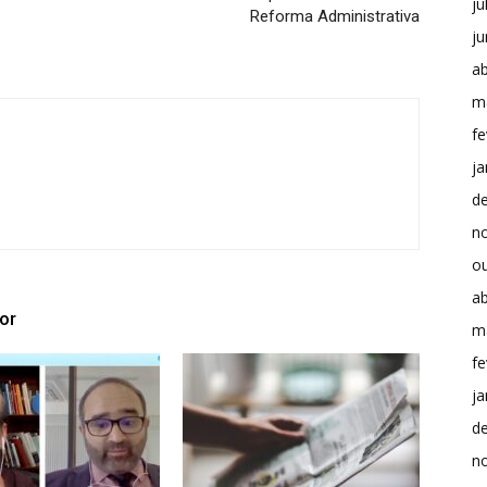
ju
Reforma Administrativa
j
ab
m
fe
ja
d
n
o
ab
or
m
fe
ja
d
n