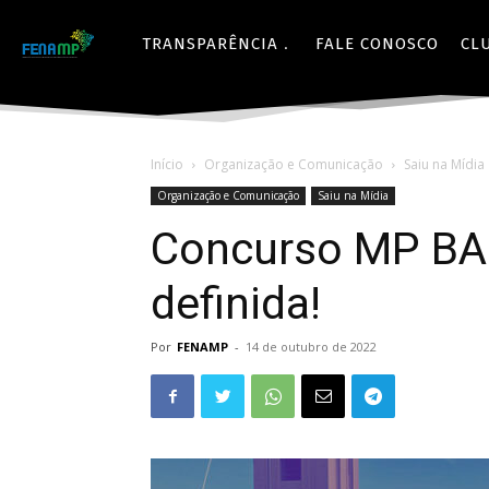
TRANSPARÊNCIA
FALE CONOSCO
CL
Início
Organização e Comunicação
Saiu na Mídia
Organização e Comunicação
Saiu na Mídia
Concurso MP BA 
definida!
Por
FENAMP
-
14 de outubro de 2022