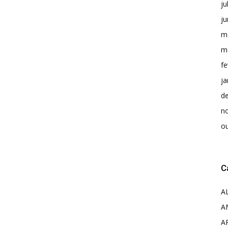
ju
j
m
m
fe
ja
d
n
o
C
A
A
A