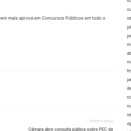
n
o
s
uem mais aprova em Concursos Públicos em todo o
ju
j
m
ab
m
fe
ja
d
n
o
s
Próximo artigo
a
Câmara abre consulta pública sobre PEC da