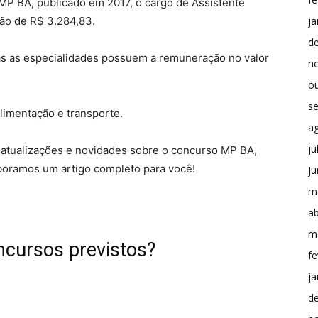
MP BA, publicado em 2017, o cargo de Assistente
ja
ão de R$ 3.284,83.
d
das as especialidades possuem a remuneração no valor
n
o
s
limentação e transporte.
a
ju
atualizações e novidades sobre o concurso MP BA,
aboramos um artigo completo para você!
j
m
ab
m
ncursos previstos?
fe
ja
d