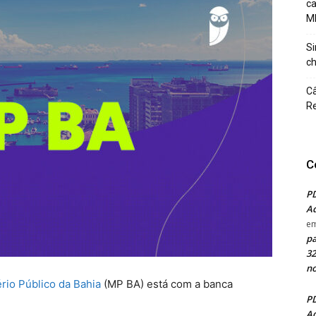
c
M
Si
ch
Câ
Re
C
PD
Ad
e
pa
32
no
ério Público da Bahia
(MP BA) está com a banca
PD
Ad