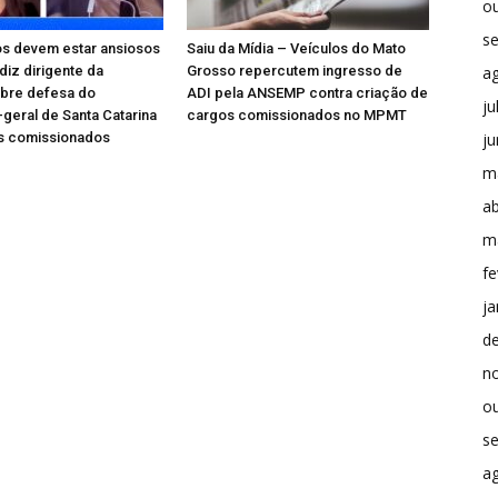
o
s
os devem estar ansiosos
Saiu da Mídia – Veículos do Mato
a
 diz dirigente da
Grosso repercutem ingresso de
bre defesa do
ADI pela ANSEMP contra criação de
ju
geral de Santa Catarina
cargos comissionados no MPMT
j
s comissionados
m
ab
m
fe
ja
d
n
o
s
a