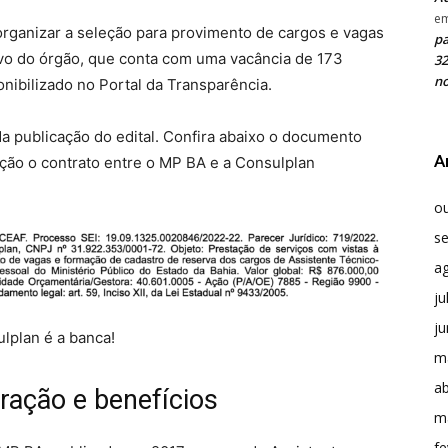
e
 organizar a seleção para provimento de cargos e vagas
pa
vo do órgão, que conta com uma vacância de 173
32
no
nibilizado no Portal da Transparência.
da publicação do edital. Confira abaixo o documento
A
tação o contrato entre o MP BA e a Consulplan
o
s
a
ju
j
lplan é a banca!
m
ab
ação e benefícios
m
fe