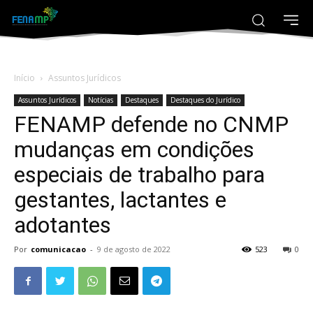
Início
Assuntos Jurídicos
Assuntos Jurídicos
Notícias
Destaques
Destaques do Jurídico
FENAMP defende no CNMP
mudanças em condições
especiais de trabalho para
gestantes, lactantes e
adotantes
Por
comunicacao
-
9 de agosto de 2022
523
0