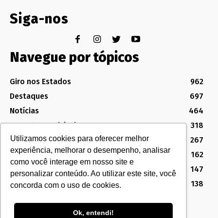
Siga-nos
Navegue por tópicos
Giro nos Estados
962
Destaques
697
Notícias
464
Assuntos Legislativos
318
Utilizamos cookies para oferecer melhor
Política Sindical e Institucional
267
experiência, melhorar o desempenho, analisar
Destaques do Legislativo
162
como você interage em nosso site e
Notícias do Congresso
147
personalizar conteúdo. Ao utilizar este site, você
MG
138
concorda com o uso de cookies.
Ok, entendi!