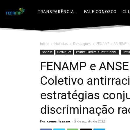
TRANSPARÊNCIA
FALE CONOSCO
CL
Início
Notícias
Destaques
FENAMP e ANSEMP se 
Notícias
Destaques
Política Sindical e Institucional
Desta
FENAMP e ANSE
Coletivo antirrac
estratégias con
discriminação ra
Por
comunicacao
-
8 de agosto de 2022