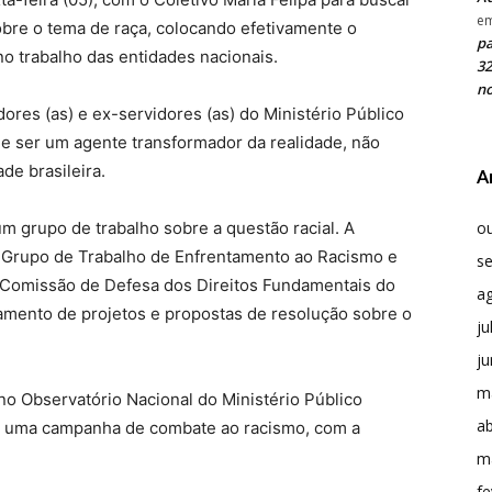
e
sobre o tema de raça, colocando efetivamente o
pa
no trabalho das entidades nacionais.
32
no
dores (as) e ex-servidores (as) do Ministério Público
de ser um agente transformador da realidade, não
de brasileira.
A
um grupo de trabalho sobre a questão racial. A
o
Grupo de Trabalho de Enfrentamento ao Racismo e
s
a Comissão de Defesa dos Direitos Fundamentais do
a
mento de projetos e propostas de resolução sobre o
ju
j
m
no Observatório Nacional do Ministério Público
ab
izar uma campanha de combate ao racismo, com a
m
fe