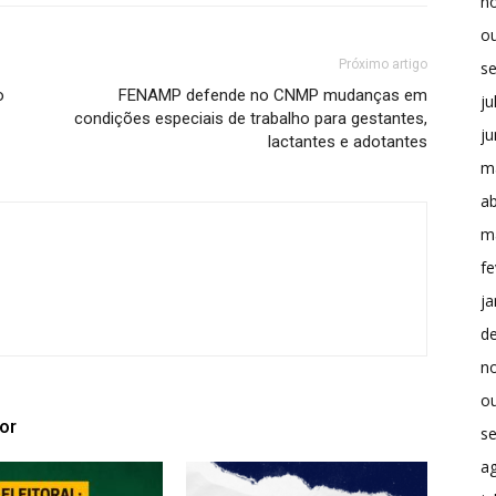
n
o
Próximo artigo
s
o
FENAMP defende no CNMP mudanças em
ju
condições especiais de trabalho para gestantes,
j
lactantes e adotantes
m
ab
m
fe
ja
d
n
o
or
s
a