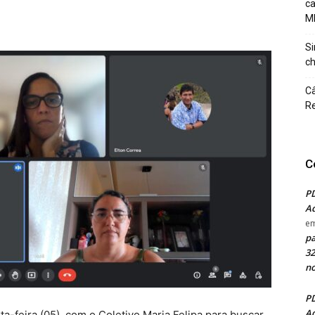
c
M
Si
ch
Câ
Re
C
PD
Ad
e
pa
32
no
PD
Ad
feira (05), com o Coletivo Maria Felipa para buscar