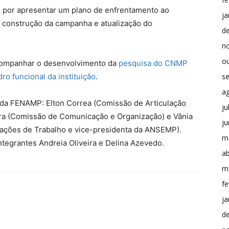
el por apresentar um plano de enfrentamento ao
ja
na construção da campanha e atualização do
d
n
o
companhar o desenvolvimento da
pesquisa do CNMP
dro funcional da instituição
.
s
a
 da FENAMP: Elton Correa (Comissão de Articulação
ju
eira (Comissão de Comunicação e Organização) e Vânia
j
lações de Trabalho e vice-presidenta da ANSEMP).
m
integrantes Andreia Oliveira e Delina Azevedo.
ab
m
fe
ja
d