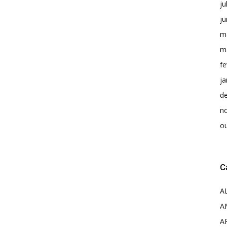
ju
j
m
m
fe
ja
d
n
o
C
A
A
A