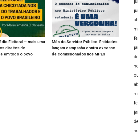
ju
j
ab
m
fe
édio Eleitoral – mais uma
Mês do Servidor Público: Entidades
ja
os direitos do
lançam campanha contra excesso
 e em todo o povo
de comissionados nos MPEs
d
n
o
ab
m
fe
ja
d
n