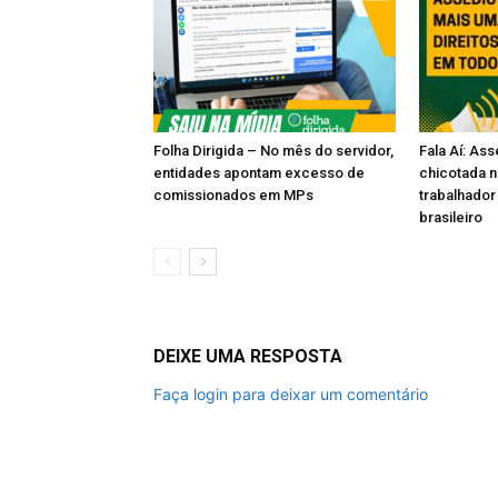
Folha Dirigida – No mês do servidor,
Fala Aí: Ass
entidades apontam excesso de
chicotada n
comissionados em MPs
trabalhador
brasileiro
DEIXE UMA RESPOSTA
Faça login para deixar um comentário