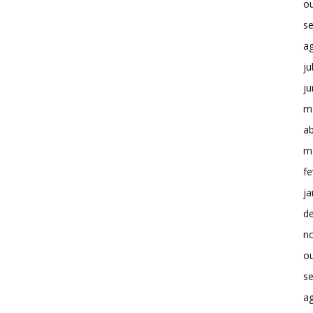
o
s
a
ju
j
m
ab
m
fe
ja
d
n
o
s
a