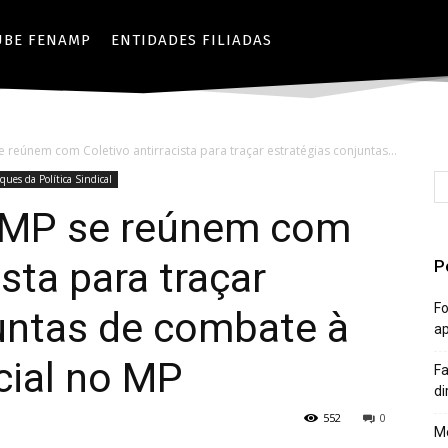
UBE FENAMP
ENTIDADES FILIADAS
reúnem com Coletivo antirracista para traçar estratégias conjuntas...
ques da Política Sindical
MP se reúnem com
ista para traçar
P
Fo
juntas de combate à
a
cial no MP
Fa
di
552
0
Mê