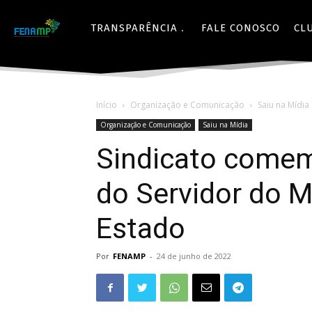
TRANSPARÊNCIA
FALE CONOSCO
CL
Início
Organização e Comunicação
Saiu na Mídia
Organização e Comunicação
Saiu na Mídia
Sindicato comem
do Servidor do M
Estado
Por
FENAMP
-
24 de junho de 2022