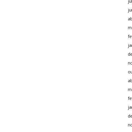
ju
j
ab
m
fe
ja
d
n
o
ab
m
fe
ja
d
n