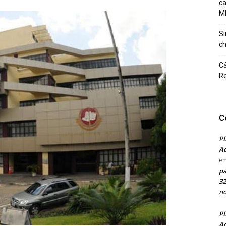
c
M
Si
ch
Câ
Re
C
PD
Ad
e
pa
32
no
PD
Ad