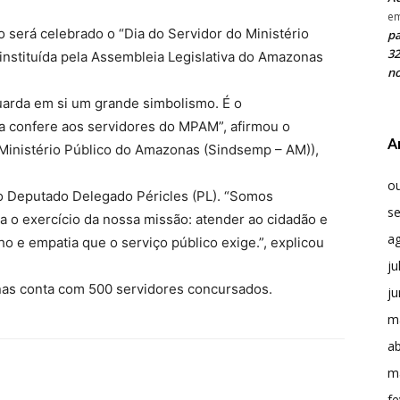
e
o será celebrado o “Dia do Servidor do Ministério
pa
32
 instituída pela Assembleia Legislativa do Amazonas
no
arda em si um grande simbolismo. É o
va confere aos servidores do MPAM”, afirmou o
A
 Ministério Público do Amazonas (Sindsemp – AM)),
o
 do Deputado Delegado Péricles (PL). “Somos
s
a o exercício da nossa missão: atender ao cidadão e
a
o e empatia que o serviço público exige.”, explicou
ju
nas conta com 500 servidores concursados.
j
m
ab
m
fe