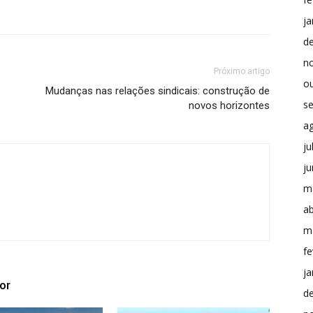
ja
d
n
Próximo artigo
o
Mudanças nas relações sindicais: construção de
s
novos horizontes
a
ju
j
m
ab
m
fe
ja
or
d