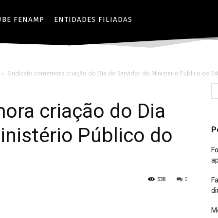
UBE FENAMP
ENTIDADES FILIADAS
Sindicato comemora criação do Dia do Servidor do Ministério Público do E
ora criação do Dia
inistério Público do
P
Fo
a
538
0
Fa
di
Mê