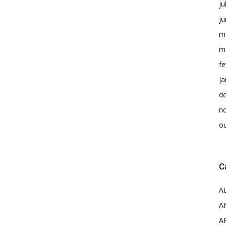
ju
j
m
m
fe
ja
d
n
o
C
A
A
A