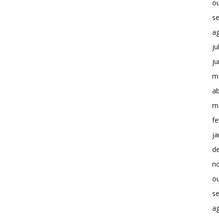
o
s
a
ju
j
m
ab
m
fe
ja
d
n
o
s
a