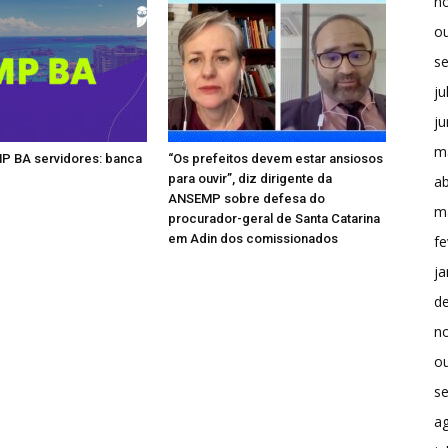
n
o
s
ju
j
m
P BA servidores: banca
“Os prefeitos devem estar ansiosos
para ouvir”, diz dirigente da
ab
ANSEMP sobre defesa do
m
procurador-geral de Santa Catarina
em Adin dos comissionados
fe
ja
d
n
o
s
a