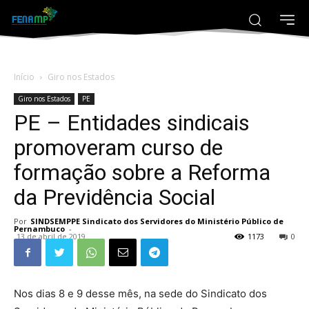
Início
Giro nos Estados
Giro nos Estados
PE
PE – Entidades sindicais
promoveram curso de
formação sobre a Reforma
da Previdência Social
Por
SINDSEMPPE Sindicato dos Servidores do Ministério Público de
Pernambuco
-
13 de abril de 2019
1173
0
Nos dias 8 e 9 desse mês, na sede do Sindicato dos