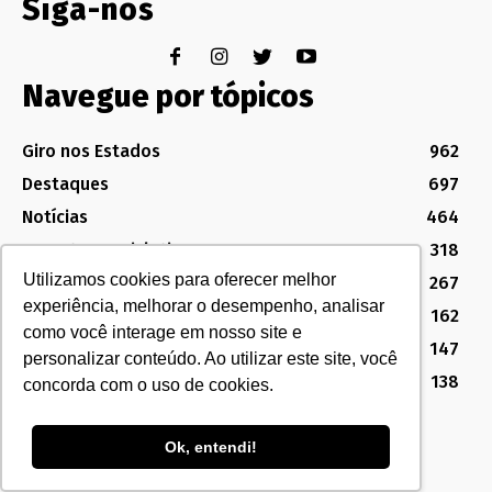
Siga-nos
Navegue por tópicos
Giro nos Estados
962
Destaques
697
Notícias
464
Assuntos Legislativos
318
Utilizamos cookies para oferecer melhor
Política Sindical e Institucional
267
experiência, melhorar o desempenho, analisar
Destaques do Legislativo
162
como você interage em nosso site e
Notícias do Congresso
147
personalizar conteúdo. Ao utilizar este site, você
MG
138
concorda com o uso de cookies.
Ok, entendi!