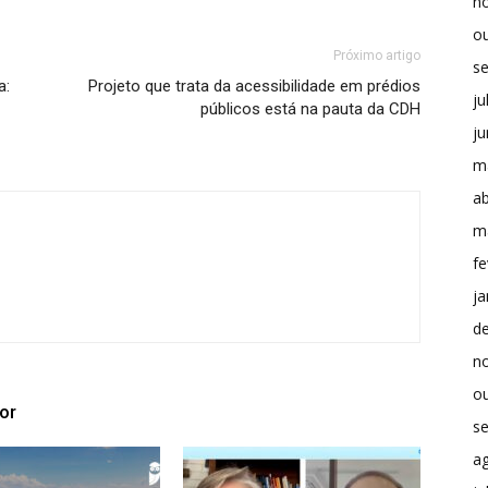
n
o
Próximo artigo
s
a:
Projeto que trata da acessibilidade em prédios
ju
públicos está na pauta da CDH
j
m
ab
m
fe
ja
d
n
o
or
s
a