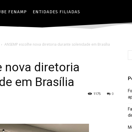
UBE FENAMP
ENTIDADES FILIADAS
ANSEMP escolhe nova diretoria durante solenidade em Brasília
nova diretoria
de em Brasília
P
Fo
1175
0
a
Fa
di
Mê