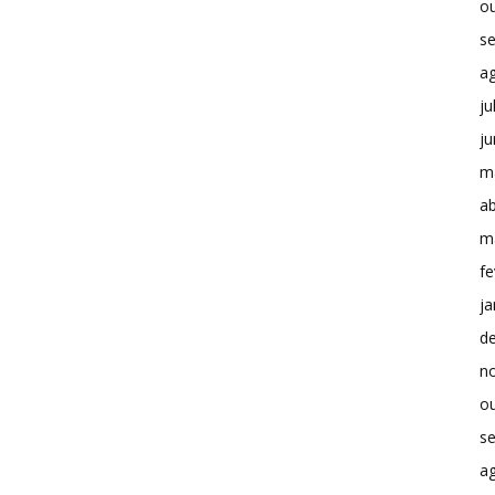
o
s
a
ju
j
m
ab
m
fe
ja
d
n
o
s
a