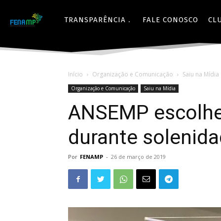
TRANSPARÊNCIA
FALE CONOSCO
CL
Início
Organização e Comunicação
Saiu na Mídia
Organização e Comunicação
Saiu na Mídia
ANSEMP escolhe 
durante solenida
Por
FENAMP
-
26 de março de 2019