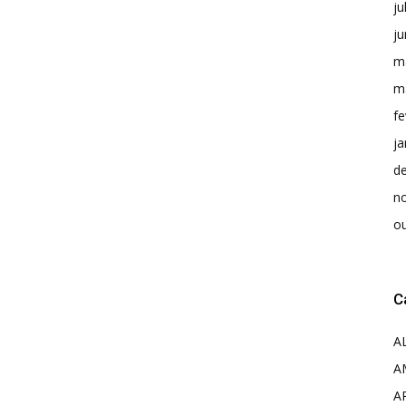
ju
j
m
m
fe
ja
d
n
o
C
A
A
A