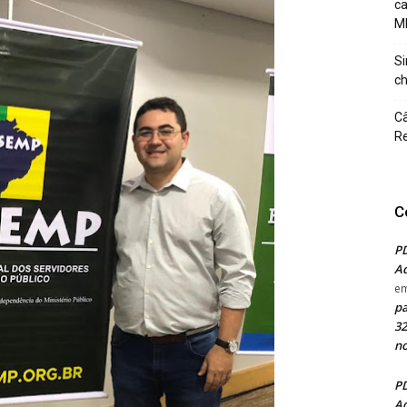
c
M
Si
ch
Câ
Re
C
PD
Ad
e
pa
32
no
PD
Ad