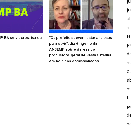
ju
j
ab
m
fe
P BA servidores: banca
“Os prefeitos devem estar ansiosos
para ouvir”, diz dirigente da
ja
ANSEMP sobre defesa do
d
procurador-geral de Santa Catarina
em Adin dos comissionados
n
o
ab
m
fe
ja
d
n