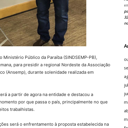
e
pa
32
no
A
do Ministério Público da Paraíba (SINDSEMP-PB),
o
semana, para presidir a regional Nordeste da Associação
s
ico (Ansemp), durante solenidade realizada em
a
ju
j
erá a partir de agora na entidade e destacou a
 momento por que passa o país, principalmente no que
m
itos trabalhistas.
ab
m
ções será o enfrentamento à proposta estabelecida na
fe