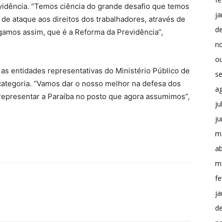
vidência. “Temos ciência do grande desafio que temos
ja
de ataque aos direitos dos trabalhadores, através de
d
igamos assim, que é a Reforma da Previdência”,
n
o
 as entidades representativas do Ministério Público de
s
 categoria. “Vamos dar o nosso melhor na defesa dos
a
representar a Paraíba no posto que agora assumimos”,
ju
j
m
ab
m
fe
ja
d