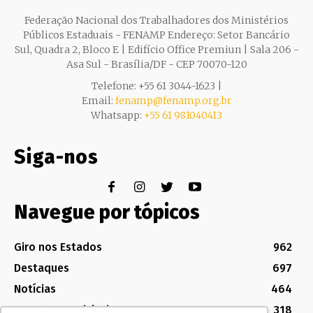
Federação Nacional dos Trabalhadores dos Ministérios
Públicos Estaduais - FENAMP Endereço: Setor Bancário
Sul, Quadra 2, Bloco E | Edifício Office Premiun | Sala 206 -
Asa Sul - Brasília/DF - CEP 70070-120
Telefone: +55 61 3044-1623 |
Email:
fenamp@fenamp.org.br
Whatsapp:
+55 61 981040413
Siga-nos
Navegue por tópicos
Giro nos Estados
962
Destaques
697
Notícias
464
Assuntos Legislativos
318