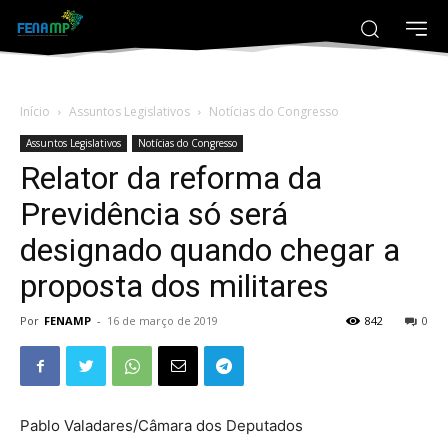
Início
Assuntos Legislativos
Notícias do Congresso
Assuntos Legislativos
Notícias do Congresso
Relator da reforma da
Previdência só será
designado quando chegar a
proposta dos militares
Por
FENAMP
-
16 de março de 2019
842
0
Pablo Valadares/Câmara dos Deputados