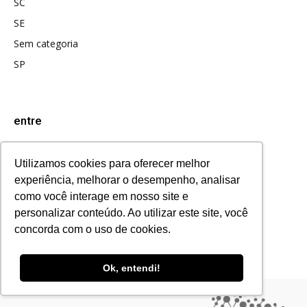
SC
SE
Sem categoria
SP
entre
Acessar
Utilizamos cookies para oferecer melhor
Feed de posts
experiência, melhorar o desempenho, analisar
Feed de comentários
como você interage em nosso site e
personalizar conteúdo. Ao utilizar este site, você
WordPress.org
concorda com o uso de cookies.
Ok, entendi!