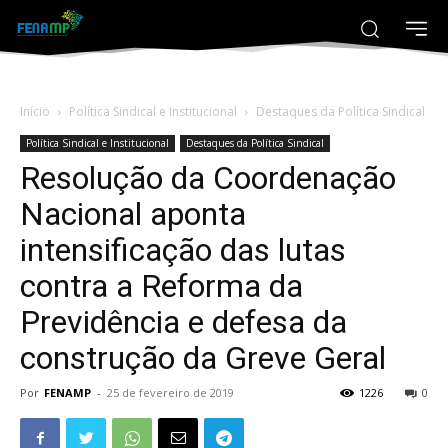
Início
Política Sindical e Institucional
Destaques da Política Sindical
Política Sindical e Institucional
Destaques da Política Sindical
Resolução da Coordenação
Nacional aponta
intensificação das lutas
contra a Reforma da
Previdência e defesa da
construção da Greve Geral
Por
FENAMP
-
25 de fevereiro de 2019
1226
0