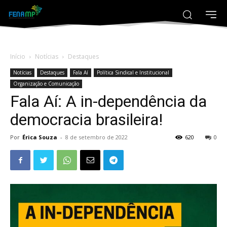
Início
Notícias
Destaques
Notícias
Destaques
Fala Aí
Política Sindical e Institucional
Organização e Comunicação
Fala Aí: A in-dependência da
democracia brasileira!
Por
Érica Souza
-
8 de setembro de 2022
620
0