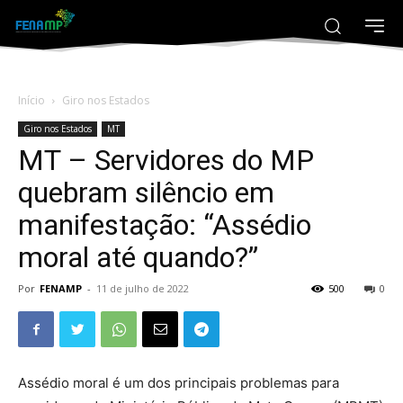
Início
Giro nos Estados
Giro nos Estados
MT
MT – Servidores do MP
quebram silêncio em
manifestação: “Assédio
moral até quando?”
Por
FENAMP
-
11 de julho de 2022
500
0
Assédio moral é um dos principais problemas para