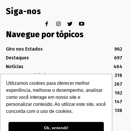
Siga-nos
Navegue por tópicos
Giro nos Estados
962
Destaques
697
Notícias
464
Assuntos Legislativos
318
Utilizamos cookies para oferecer melhor
Política Sindical e Institucional
267
experiência, melhorar o desempenho, analisar
Destaques do Legislativo
162
como você interage em nosso site e
Notícias do Congresso
147
personalizar conteúdo. Ao utilizar este site, você
MG
138
concorda com o uso de cookies.
Ok, entendi!