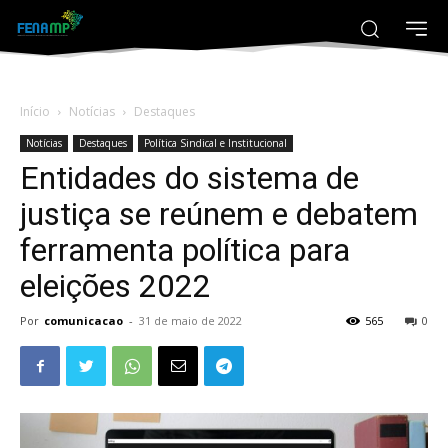
Início
Notícias
Destaques
Notícias
Destaques
Política Sindical e Institucional
Entidades do sistema de
justiça se reúnem e debatem
ferramenta política para
eleições 2022
Por
comunicacao
-
31 de maio de 2022
565
0