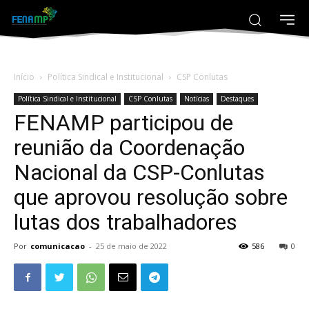
Início
Política Sindical e Institucional
CSP Conlutas
Política Sindical e Institucional
CSP Conlutas
Notícias
Destaques
FENAMP participou de
reunião da Coordenação
Nacional da CSP-Conlutas
que aprovou resolução sobre
lutas dos trabalhadores
Por
comunicacao
-
25 de maio de 2022
586
0