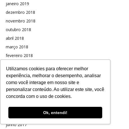
janeiro 2019
dezembro 2018
novembro 2018
outubro 2018
abril 2018
março 2018
fevereiro 2018
janeiro 2018
Utilizamos cookies para oferecer melhor
dezembro 2017
experiência, melhorar o desempenho, analisar
novembro 2017
como você interage em nosso site e
personalizar conteúdo. Ao utilizar este site, você
outubro 2017
concorda com o uso de cookies.
setembro 2017
agosto 2017
Ok, entendi!
julho 2017
junho 2017