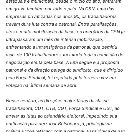
estaduais e municipais, desde o início do ano, entraram
em greve também por todo o país. Na CSN, uma das
empresas privatizadas nos anos 90, os trabalhadores
travam dura luta contra a patronal. Entre paralisações,
atos e muita mobilização da base, os operários da CSN já
ultrapassaram um mês de intensa mobilização,
enfrentando a intransigência da patronal, que demitiu
mais de 100 trabalhadores, incluindo toda a comissão de
negociação eleita pela base. A luta segue e a proposta
patronal e da direção pelega do sindicato, que é dirigido
pela Força Sindical, foi rejeitada pela terceira vez em
votação na última semana de abril.
Nesse cenário, as direções majoritárias da classe
trabalhadora, CUT, CTB, CGT, Força Sindical e UGT, ao
atrelar as lutas ao calendário eleitoral, impedindo sua
unificação para derrubar Bolsonaro já, privilegia na
prática a “boa relação” com a patronal. Essa lógica de não