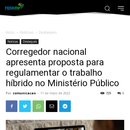
Início
Notícias
Destaques
Notícias
Destaques
Corregedor nacional
apresenta proposta para
regulamentar o trabalho
híbrido no Ministério Público
Por
comunicacao
-
11 de maio de 2022
729
0