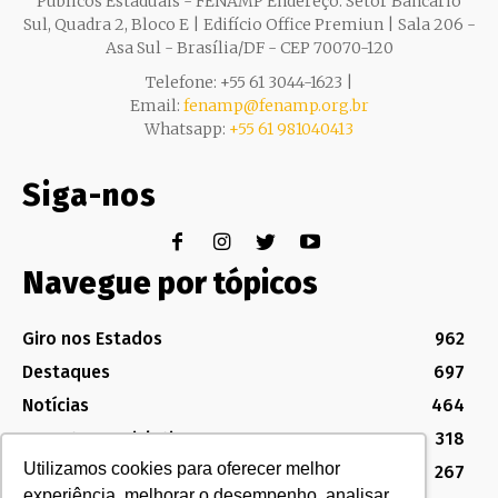
Públicos Estaduais - FENAMP Endereço: Setor Bancário
Sul, Quadra 2, Bloco E | Edifício Office Premiun | Sala 206 -
Asa Sul - Brasília/DF - CEP 70070-120
Telefone: +55 61 3044-1623 |
Email:
fenamp@fenamp.org.br
Whatsapp:
+55 61 981040413
Siga-nos
Navegue por tópicos
Giro nos Estados
962
Destaques
697
Notícias
464
Assuntos Legislativos
318
Utilizamos cookies para oferecer melhor
Política Sindical e Institucional
267
experiência, melhorar o desempenho, analisar