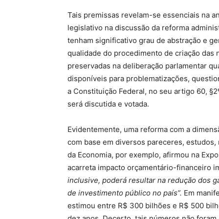
Tais premissas revelam-se essenciais na an
legislativo na discussão da reforma adminis
tenham significativo grau de abstração e g
qualidade do procedimento de criação das 
preservadas na deliberação parlamentar qu
disponíveis para problematizações, questi
a Constituição Federal, no seu artigo 60, §
será discutida e votada.
Evidentemente, uma reforma com a dimensão
com base em diversos pareceres, estudos, ma
da Economia, por exemplo, afirmou na Exp
acarreta impacto orçamentário-financeiro 
inclusive, poderá resultar na redução dos g
de investimento público no país”.
Em manifes
estimou entre R$ 300 bilhões e R$ 500 bilh
dez anos. Decerto, tais números não foram 