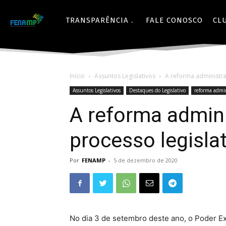
TRANSPARÊNCIA
FALE CONOSCO
CL
Início
Assuntos Legislativos
A reforma administra
Assuntos Legislativos
Destaques do Legislativo
reforma admin
A reforma admini
processo legisla
Por
FENAMP
-
5 de dezembro de 2020
No dia 3 de setembro deste ano, o Poder E