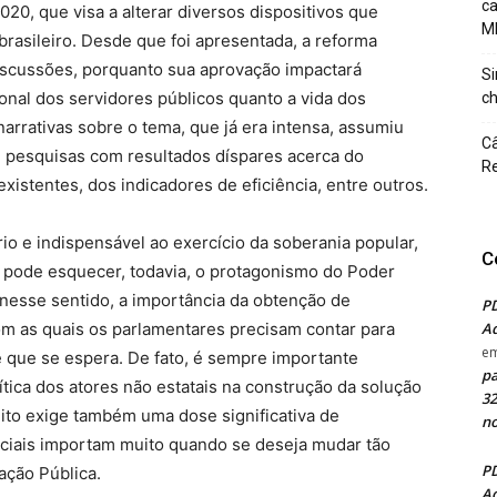
c
20, que visa a alterar diversos dispositivos que
M
brasileiro. Desde que foi apresentada, a reforma
iscussões, porquanto sua aprovação impactará
Si
ional dos servidores públicos quanto a vida dos
ch
narrativas sobre o tema, que já era intensa, assumiu
Câ
e pesquisas com resultados díspares acerca do
Re
xistentes, dos indicadores de eficiência, entre outros.
o e indispensável ao exercício da soberania popular,
C
e pode esquecer, todavia, o protagonismo do Poder
, nesse sentido, a importância da obtenção de
PD
com as quais os parlamentares precisam contar para
Ad
e
e que se espera. De fato, é sempre importante
pa
ítica dos atores não estatais na construção da solução
32
reito exige também uma dose significativa de
no
ficiais importam muito quando se deseja mudar tão
PD
ação Pública.
Ad