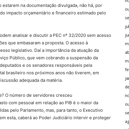
n
 estarem na documentação divulgada, não há, por
o
do impacto orçamentário e financeiro estimado pelo
s
ju
j
podem analisar e discutir a PEC nº 32/2020 sem acesso
ções que embasaram a proposta. O acesso à
m
sso legislativo. Daí a importância da atuação da
ab
viço Público, que vem cobrando a suspensão da
m
 deputados e os senadores responsáveis pela
fe
tal brasileiro nos próximos anos não tiverem, em
ja
discussão adequada da matéria.
d
nte? O número de servidores cresceu
n
sto com pessoal em relação ao PIB é o maior da
o
idas pelo Parlamento, mas, para tanto, o Executivo
s
em esta, caberá ao Poder Judiciário intervir e proteger
a