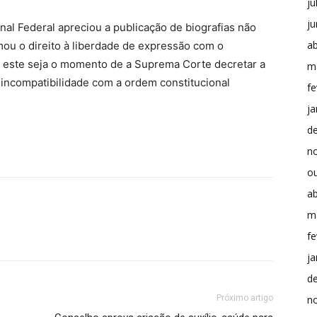
ju
j
al Federal apreciou a publicação de biografias não
ab
mou o direito à liberdade de expressão com o
z este seja o momento de a Suprema Corte decretar a
m
incompatibilidade com a ordem constitucional
fe
ja
d
n
o
ab
m
fe
ja
d
Próximo artigo
n