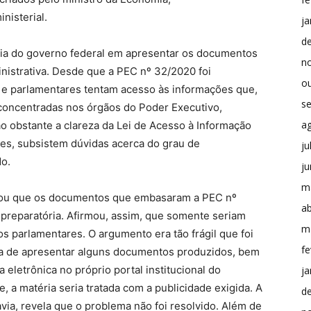
nisterial.
ja
d
cia do governo federal em apresentar os documentos
n
istrativa. Desde que a PEC nº 32/2020 foi
o
 e parlamentares tentam acesso às informações que,
s
o concentradas nos órgãos do Poder Executivo,
a
o obstante a clareza da Lei de Acesso à Informação
zes, subsistem dúvidas acerca do grau de
ju
do.
j
m
legou que os documentos que embasaram a PEC nº
ab
preparatória. Afirmou, assim, que somente seriam
m
s parlamentares. O argumento era tão frágil que foi
fe
i a de apresentar alguns documentos produzidos, bem
 eletrônica no próprio portal institucional do
ja
 a matéria seria tratada com a publicidade exigida. A
d
ia, revela que o problema não foi resolvido. Além de