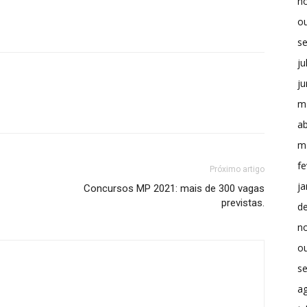
n
o
s
ju
j
m
ab
m
fe
Próximo artigo
ja
Concursos MP 2021: mais de 300 vagas
previstas.
d
n
o
s
a