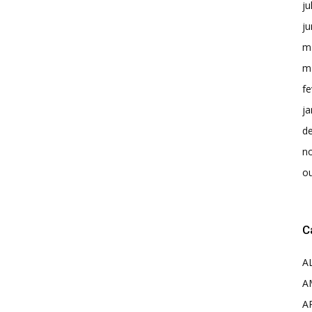
ju
j
m
m
fe
ja
d
n
o
C
A
A
A