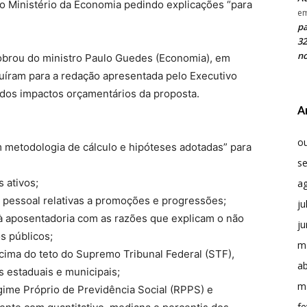
 Ministério da Economia pedindo explicações “para
e
pa
32
no
cobrou do ministro Paulo Guedes (Economia), em
uíram para a redação apresentada pelo Executivo
 dos impactos orçamentários da proposta.
A
o
 metodologia de cálculo e hipóteses adotadas” para
s
 ativos;
a
 pessoal relativas a promoções e progressões;
ju
 à aposentadoria com as razões que explicam o não
j
s públicos;
m
cima do teto do Supremo Tribunal Federal (STF),
ab
 estaduais e municipais;
m
egime Próprio de Previdência Social (RPPS) e
fe