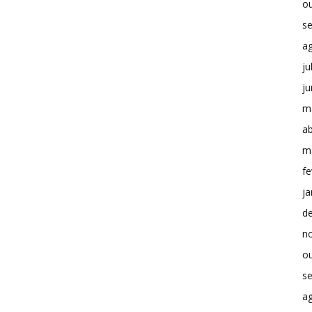
o
s
a
ju
j
m
ab
m
fe
ja
d
n
o
s
a