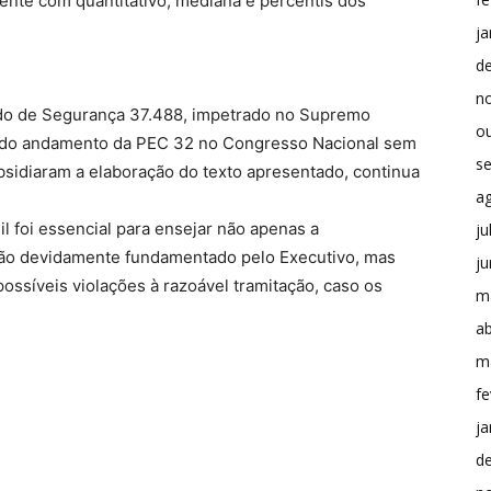
mente com quantitativo, mediana e percentis dos
ja
d
n
ado de Segurança 37.488, impetrado no Supremo
o
ão do andamento da PEC 32 no Congresso Nacional sem
s
sidiaram a elaboração do texto apresentado, continua
a
l foi essencial para ensejar não apenas a
ju
 não devidamente fundamentado pelo Executivo, mas
j
ossíveis violações à razoável tramitação, caso os
m
ab
m
fe
ja
d