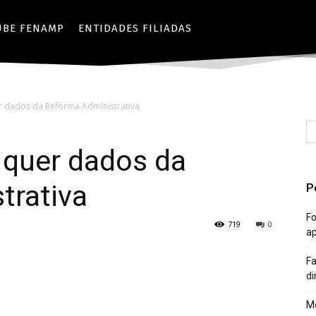
UBE FENAMP
ENTIDADES FILIADAS
 dados da Reforma Administrativa
quer dados da
trativa
P
Fo
719
0
a
Fa
di
Mê