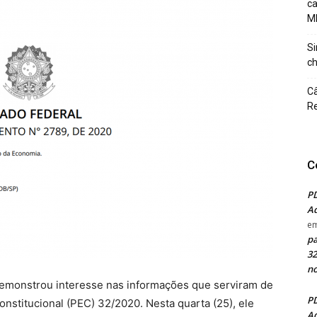
c
M
Si
ch
Câ
Re
C
PD
Ad
e
pa
32
no
monstrou interesse nas informações que serviram de
PD
nstitucional (PEC) 32/2020. Nesta quarta (25), ele
Ad