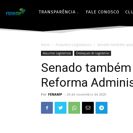
TRANSPARÊNCIA
FALE CONOSCO
CL
Início
Assuntos Legislativos
Senado também quer
Assuntos Legislativos
Destaques do Legislativo
Senado também 
Reforma Adminis
Por
FENAMP
-
26 de novembro de 2020