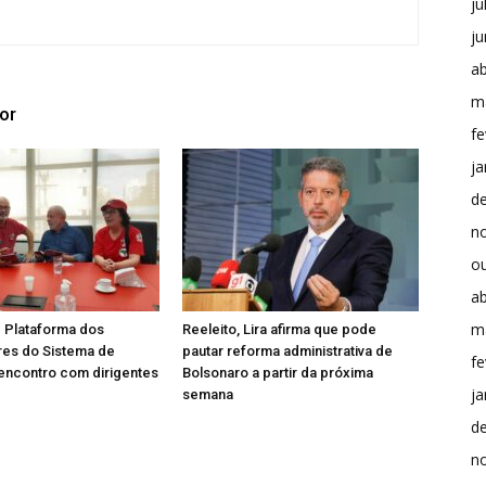
ju
j
ab
m
or
fe
ja
d
n
o
ab
m
 Plataforma dos
Reeleito, Lira afirma que pode
res do Sistema de
pautar reforma administrativa de
fe
encontro com dirigentes
Bolsonaro a partir da próxima
ja
semana
d
n