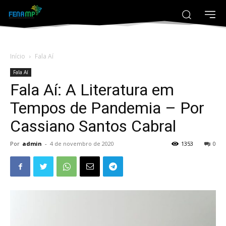
Início
Fala Aí
Fala Aí
Fala Aí: A Literatura em
Tempos de Pandemia – Por
Cassiano Santos Cabral
Por
admin
-
4 de novembro de 2020
1353
0