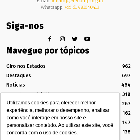
Email:
fenamp@fenamp.org.br
Whatsapp:
+55 61 981040413
Siga-nos
Navegue por tópicos
Giro nos Estados
962
Destaques
697
Notícias
464
Assuntos Legislativos
318
Utilizamos cookies para oferecer melhor
Política Sindical e Institucional
267
experiência, melhorar o desempenho, analisar
Destaques do Legislativo
162
como você interage em nosso site e
Notícias do Congresso
147
personalizar conteúdo. Ao utilizar este site, você
MG
138
concorda com o uso de cookies.