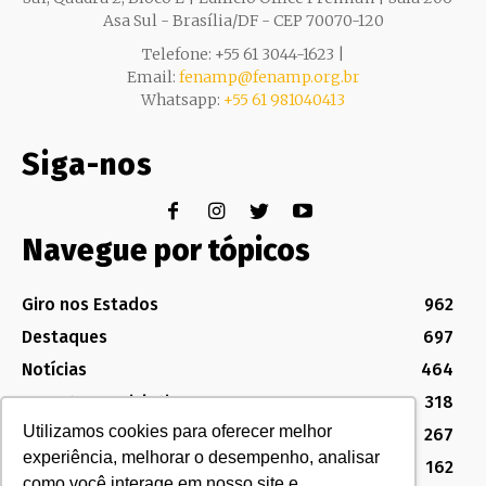
Asa Sul - Brasília/DF - CEP 70070-120
Telefone: +55 61 3044-1623 |
Email:
fenamp@fenamp.org.br
Whatsapp:
+55 61 981040413
Siga-nos
Navegue por tópicos
Giro nos Estados
962
Destaques
697
Notícias
464
Assuntos Legislativos
318
Utilizamos cookies para oferecer melhor
Política Sindical e Institucional
267
experiência, melhorar o desempenho, analisar
Destaques do Legislativo
162
como você interage em nosso site e