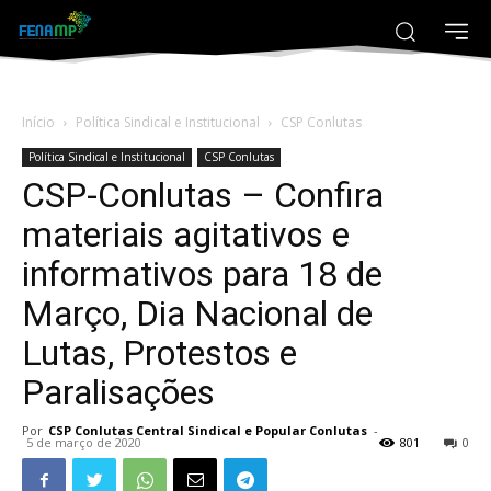
Início
Política Sindical e Institucional
CSP Conlutas
Política Sindical e Institucional
CSP Conlutas
CSP-Conlutas – Confira
materiais agitativos e
informativos para 18 de
Março, Dia Nacional de
Lutas, Protestos e
Paralisações
Por
CSP Conlutas Central Sindical e Popular Conlutas
-
5 de março de 2020
801
0