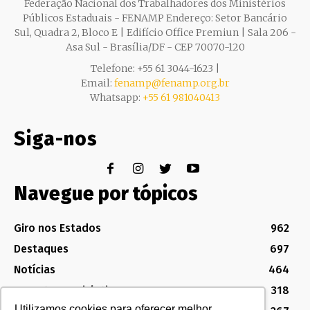
Federação Nacional dos Trabalhadores dos Ministérios
Públicos Estaduais - FENAMP Endereço: Setor Bancário
Sul, Quadra 2, Bloco E | Edifício Office Premiun | Sala 206 -
Asa Sul - Brasília/DF - CEP 70070-120
Telefone: +55 61 3044-1623 |
Email:
fenamp@fenamp.org.br
Whatsapp:
+55 61 981040413
Siga-nos
Navegue por tópicos
Giro nos Estados
962
Destaques
697
Notícias
464
Assuntos Legislativos
318
Utilizamos cookies para oferecer melhor