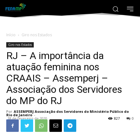
Início
Giro nos Estados
Giro nos Estados
RJ – A importância da
atuação feminina nos
CRAAIS – Assemperj –
Associação dos Servidores
do MP do RJ
Por
ASSEMPERJ Associação dos Servidores do Ministério Público do
Rio de Janeiro
-
18 de fevereiro de 2020
827
0