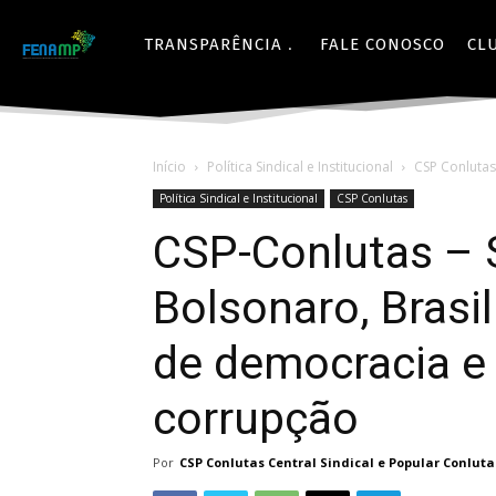
TRANSPARÊNCIA
FALE CONOSCO
CL
Início
Política Sindical e Institucional
CSP Conlutas
Política Sindical e Institucional
CSP Conlutas
CSP-Conlutas – 
Bolsonaro, Brasi
de democracia e
corrupção
Por
CSP Conlutas Central Sindical e Popular Conluta