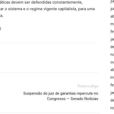
ju
áticas devem ser defendidas constantemente,
j
r o sistema e o regime vigente capitalista, para uma
a.
ab
m
l
fe
ja
d
n
o
ab
m
fe
Próximo artigo
ja
Suspensão do juiz de garantias repercute no
Congresso — Senado Notícias
d
n