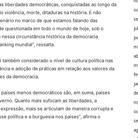
n
as liberdades democráticas, conquistadas ao longo da
o
o violência, morte, ditaduras na história. E não
s
cenário no marco de que estamos falando das
ju
ade questionada em todo o mundo de hoje, sob o
mo nessa circunstância histórica da democracia
j
nking mundial”, ressalta.
m
ab
oi também considerado o nível de cultura política nas
m
ncia e adoção de práticas em relação aos valores da
fe
res da democracia.
ja
e países menos democráticos são, em suma, países
d
verno. Quanto mais sufocam as liberdades, a
n
e expressão, mais se articulam de maneira corrupta e
o
se política e a burguesia nos países”, afirma o
s
a