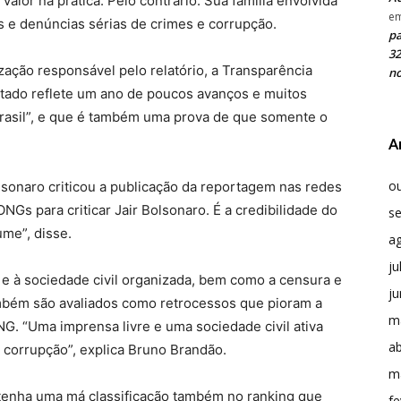
valor na prática. Pelo contrário. Sua família envolvida
e
s e denúncias sérias de crimes e corrupção.
pa
32
zação responsável pelo relatório, a Transparência
no
ultado reflete um ano de poucos avanços e muitos
Brasil”, e que é também uma prova de que somente o
A
o
lsonaro criticou a publicação da reportagem nas redes
ONGs para criticar Jair Bolsonaro. É a credibilidade do
s
ume”, disse.
a
ju
 e à sociedade civil organizada, bem como a censura e
j
mbém são avaliados como retrocessos que pioram a
m
. “Uma imprensa livre e uma sociedade civil ativa
ab
 corrupção”, explica Bruno Brandão.
m
l tenha uma má classificação também no ranking que
fe