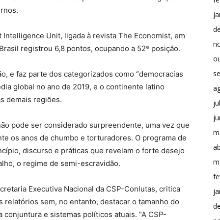
rnos.
ja
d
Intelligence Unit, ligada à revista The Economist, em
n
Brasil registrou 6,8 pontos, ocupando a 52ª posição.
o
s
ção, e faz parte dos categorizados como “democracias
ia global no ano de 2019, e o continente latino
a
as demais regiões.
ju
j
r não pode ser considerado surpreendente, uma vez que
m
te os anos de chumbo e torturadores. O programa de
ab
cípio, discurso e práticas que revelam o forte desejo
m
alho, o regime de semi-escravidão.
fe
retaria Executiva Nacional da CSP-Conlutas, critica
ja
 relatórios sem, no entanto, destacar o tamanho do
d
 conjuntura e sistemas políticos atuais. “A CSP-