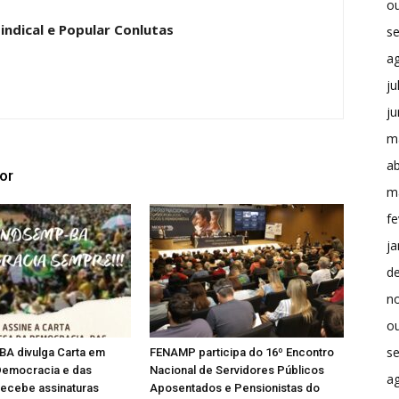
o
indical e Popular Conlutas
s
a
ju
j
m
ab
or
m
fe
ja
d
n
o
s
A divulga Carta em
FENAMP participa do 16º Encontro
Democracia e das
Nacional de Servidores Públicos
a
recebe assinaturas
Aposentados e Pensionistas do