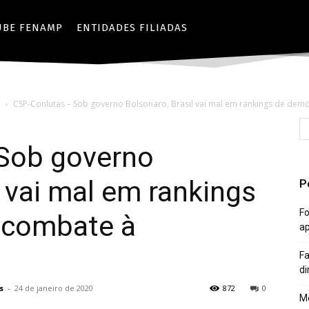
UBE FENAMP
ENTIDADES FILIADAS
CSP-Conlutas – Sob governo Bolsonaro, Brasil vai mal em rankings de democ
Sob governo
l vai mal em rankings
P
Fo
 combate à
a
Fa
di
s
-
24 de janeiro de 2020
872
0
Mê