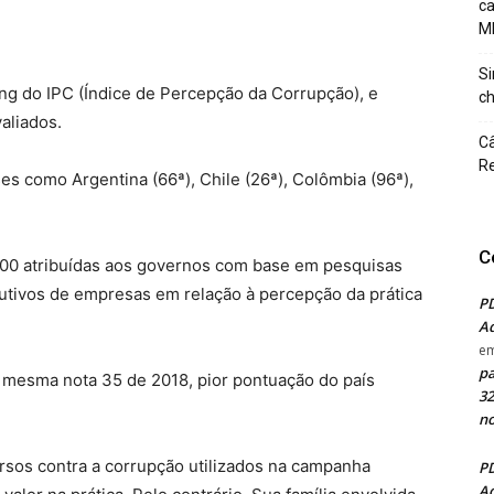
c
M
Si
ing do IPC (Índice de Percepção da Corrupção), e
ch
aliados.
Câ
Re
íses como Argentina (66ª), Chile (26ª), Colômbia (96ª),
C
 100 atribuídas aos governos com base em pesquisas
ecutivos de empresas em relação à percepção da prática
PD
Ad
e
pa
a mesma nota 35 de 2018, pior pontuação do país
32
no
rsos contra a corrupção utilizados na campanha
PD
Ad