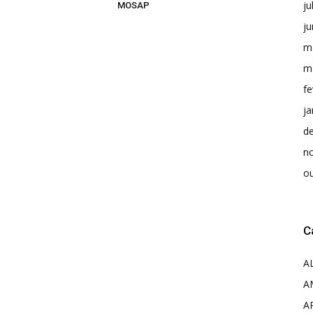
ju
MOSAP
j
m
m
fe
ja
d
n
o
C
A
A
A