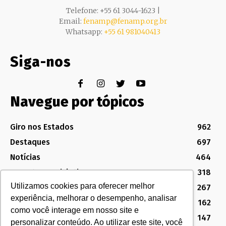
Telefone: +55 61 3044-1623 |
Email:
fenamp@fenamp.org.br
Whatsapp:
+55 61 981040413
Siga-nos
Navegue por tópicos
Giro nos Estados
962
Destaques
697
Notícias
464
Assuntos Legislativos
318
Utilizamos cookies para oferecer melhor
Política Sindical e Institucional
267
experiência, melhorar o desempenho, analisar
Destaques do Legislativo
162
como você interage em nosso site e
Notícias do Congresso
147
personalizar conteúdo. Ao utilizar este site, você