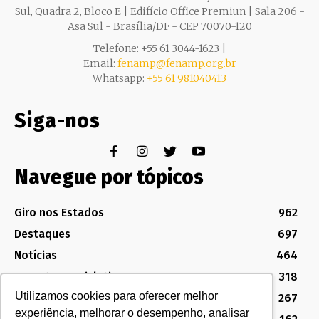
Sul, Quadra 2, Bloco E | Edifício Office Premiun | Sala 206 -
Asa Sul - Brasília/DF - CEP 70070-120
Telefone: +55 61 3044-1623 |
Email:
fenamp@fenamp.org.br
Whatsapp:
+55 61 981040413
Siga-nos
Navegue por tópicos
Giro nos Estados
962
Destaques
697
Notícias
464
Assuntos Legislativos
318
Utilizamos cookies para oferecer melhor
Política Sindical e Institucional
267
experiência, melhorar o desempenho, analisar