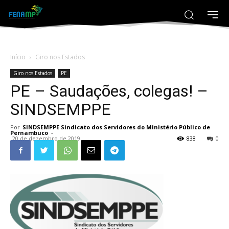
Início
Giro nos Estados
Giro nos Estados
PE
PE – Saudações, colegas! –
SINDSEMPPE
Por
SINDSEMPPE Sindicato dos Servidores do Ministério Público de
Pernambuco
-
20 de dezembro de 2019
838
0