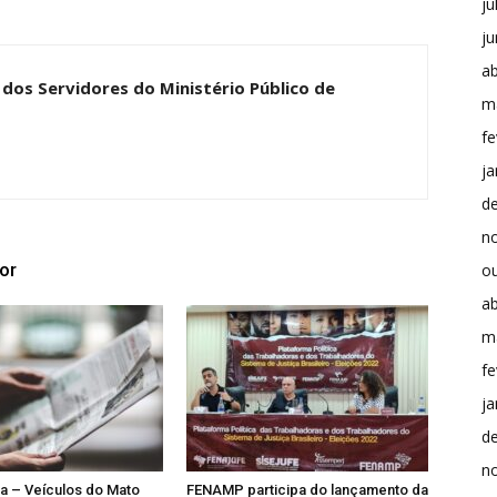
ju
j
ab
dos Servidores do Ministério Público de
m
fe
ja
d
n
or
o
ab
m
fe
ja
d
n
ia – Veículos do Mato
FENAMP participa do lançamento da