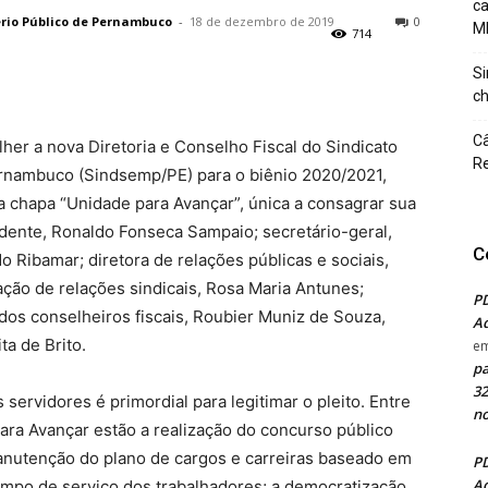
c
ério Público de Pernambuco
-
18 de dezembro de 2019
0
M
714
Si
ch
Câ
her a nova Diretoria e Conselho Fiscal do Sindicato
Re
ernambuco (Sindsemp/PE) para o biênio 2020/2021,
 chapa “Unidade para Avançar”, única a consagrar sua
dente, Ronaldo Fonseca Sampaio; secretário-geral,
C
o Ribamar; diretora de relações públicas e sociais,
ção de relações sindicais, Rosa Maria Antunes;
PD
 dos conselheiros fiscais, Roubier Muniz de Souza,
Ad
ta de Brito.
e
pa
32
servidores é primordial para legitimar o pleito. Entre
no
ra Avançar estão a realização do concurso público
manutenção do plano de cargos e carreiras baseado em
PD
Ad
tempo de serviço dos trabalhadores; a democratização