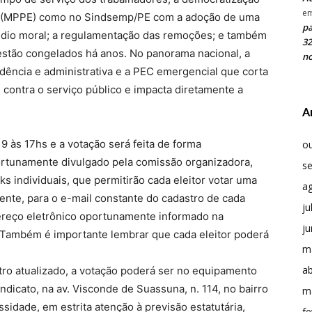
e
co (MPPE) como no Sindsemp/PE com a adoção de uma
pa
édio moral; a regulamentação das remoções; e também
32
 estão congelados há anos. No panorama nacional, a
no
idência e administrativa e a PEC emergencial que corta
 contra o serviço público e impacta diretamente a
A
 9 às 17hs e a votação será feita de forma
o
portunamente divulgado pela comissão organizadora,
s
nks individuais, que permitirão cada eleitor votar uma
a
nte, para o e-mail constante do cadastro de cada
ju
dereço eletrônico oportunamente informado na
j
 Também é importante lembrar que cada eleitor poderá
m
ab
ro atualizado, a votação poderá ser no equipamento
ndicato, na av. Visconde de Suassuna, n. 114, no bairro
m
idade, em estrita atenção à previsão estatutária,
fe