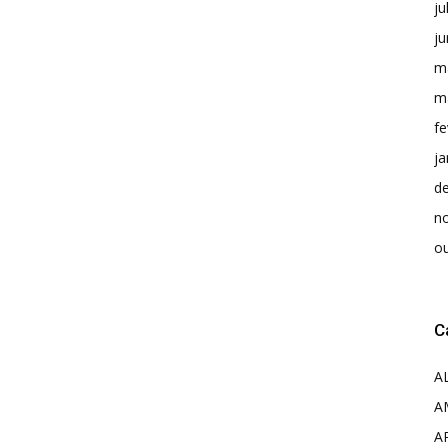
ju
j
m
m
fe
ja
d
n
o
C
A
A
A