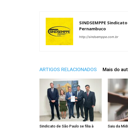
SINDSEMPPE Sindicato 
Pernambuco
http://sindsemppe.com.br
ARTIGOS RELACIONADOS
Mais do aut
Sindicato de São Paulo se filia à
Saiu da Míd