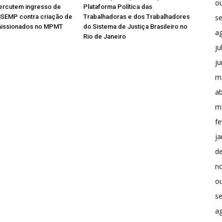
o
ercutem ingresso de
Plataforma Política das
NSEMP contra criação de
Trabalhadoras e dos Trabalhadores
s
issionados no MPMT
do Sistema de Justiça Brasileiro no
a
Rio de Janeiro
ju
j
m
ab
m
fe
ja
d
n
o
s
a