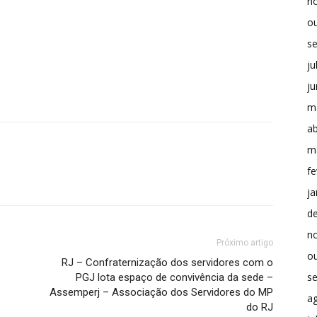
n
o
s
ju
j
m
ab
m
fe
ja
d
n
Próximo artigo
o
RJ – Confraternização dos servidores com o
s
PGJ lota espaço de convivência da sede –
Assemperj – Associação dos Servidores do MP
a
do RJ