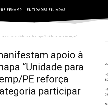
UBE FENAMP
ENTIDADES FILIADAS
m apoio à candidatura da chapa “Unidade para Avançar”...
manifestam apoio à
hapa “Unidade para
P
Fo
semp/PE reforça
a
ategoria participar
Fa
di
Mê