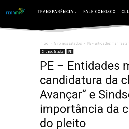
TRANSPARÊNCIA
FALE CONOSCO
CL
Início
Giro nos Estados
PE – Entidades manifesta
Giro nos Estados
PE
PE – Entidades 
candidatura da c
Avançar” e Sind
importância da c
do pleito