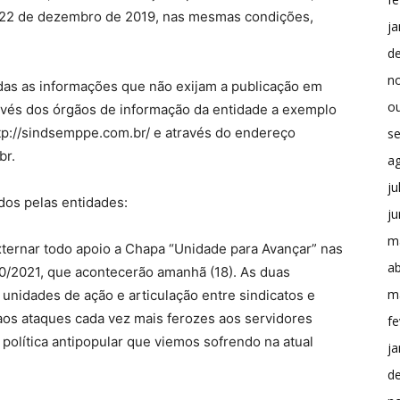
a 22 de dezembro de 2019, nas mesmas condições,
ja
d
n
das as informações que não exijam a publicação em
o
través dos órgãos de informação da entidade a exemplo
tp://sindsemppe.com.br/ e através do endereço
s
br
.
a
ju
dos pelas entidades:
j
m
xternar todo apoio a Chapa “Unidade para Avançar” nas
ab
0/2021, que acontecerão amanhã (18). As duas
m
unidades de ação e articulação entre sindicatos e
os ataques cada vez mais ferozes aos servidores
fe
 política antipopular que viemos sofrendo na atual
ja
d