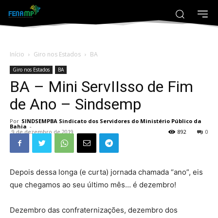
Início
Giro nos Estados
BA
Giro nos Estados
BA
BA – Mini ServIIsso de Fim
de Ano – Sindsemp
Por
SINDSEMPBA Sindicato dos Servidores do Ministério Público da
Bahia
-
9 de dezembro de 2019
892
0
Depois dessa longa (e curta) jornada chamada “ano”, eis
que chegamos ao seu último mês… é dezembro!
Dezembro das confraternizações, dezembro dos