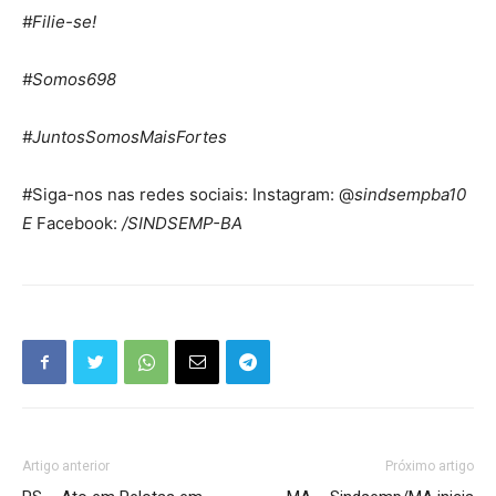
#Filie-se!
#Somos698
#JuntosSomosMaisFortes
#Siga-nos nas redes sociais: Instagram: @
sindsempba10
E
Facebook:
/SINDSEMP-BA
Artigo anterior
Próximo artigo