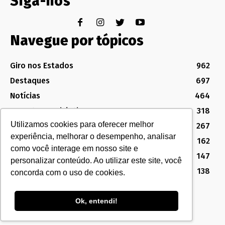
Siga-nos
Navegue por tópicos
Giro nos Estados
962
Destaques
697
Notícias
464
Assuntos Legislativos
318
Utilizamos cookies para oferecer melhor
Política Sindical e Institucional
267
experiência, melhorar o desempenho, analisar
Destaques do Legislativo
162
como você interage em nosso site e
Notícias do Congresso
147
personalizar conteúdo. Ao utilizar este site, você
MG
138
concorda com o uso de cookies.
Ok, entendi!