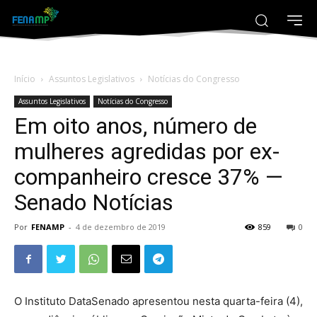
Início
Assuntos Legislativos
Notícias do Congresso
Assuntos Legislativos
Notícias do Congresso
Em oito anos, número de
mulheres agredidas por ex-
companheiro cresce 37% —
Senado Notícias
Por
FENAMP
-
4 de dezembro de 2019
859
0
O Instituto DataSenado apresentou nesta quarta-feira (4),