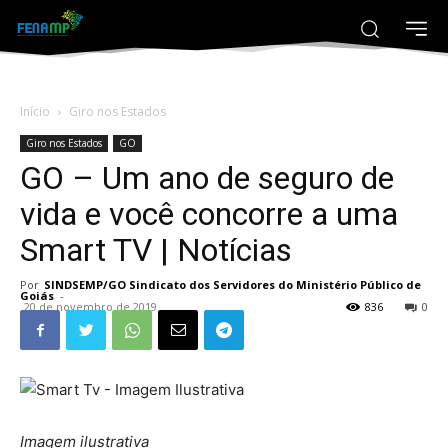
Início
Giro nos Estados
Giro nos Estados
GO
GO – Um ano de seguro de
vida e você concorre a uma
Smart TV | Notícias
Por
SINDSEMP/GO Sindicato dos Servidores do Ministério Público de
Goiás
-
20 de novembro de 2019
836
0
Imagem ilustrativa