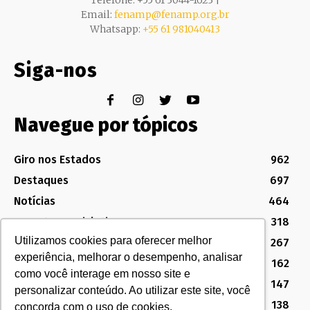
Telefone: +55 61 3044-1623 |
Email:
fenamp@fenamp.org.br
Whatsapp:
+55 61 981040413
Siga-nos
Navegue por tópicos
Giro nos Estados
962
Destaques
697
Notícias
464
Assuntos Legislativos
318
Utilizamos cookies para oferecer melhor
Política Sindical e Institucional
267
experiência, melhorar o desempenho, analisar
Destaques do Legislativo
162
como você interage em nosso site e
Notícias do Congresso
147
personalizar conteúdo. Ao utilizar este site, você
MG
138
concorda com o uso de cookies.