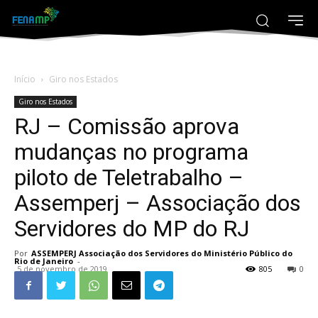
Início
Giro nos Estados
Giro nos Estados
RJ – Comissão aprova
mudanças no programa
piloto de Teletrabalho –
Assemperj – Associação dos
Servidores do MP do RJ
Por
ASSEMPERJ Associação dos Servidores do Ministério Público do
Rio de Janeiro
-
5 de novembro de 2019
805
0