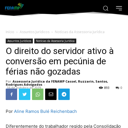
Início
Assuntos Jurídicos
Notícias da Assessoria Jurídica
Assuntos Jurídicos
Notícias da Assessoria Jurídica
O direito do servidor ativo à
conversão em pecúnia de
férias não gozadas
Por
Assessoria Jurídica da FENAMP Cassel, Ruzzarin, Santos,
Rodrigues Advogados
-
16 de outubro de 2019
893
0
Por
Aline Ramos Bulé Reichenbach
Diferentemente do trabalhador regido pela Consolidação