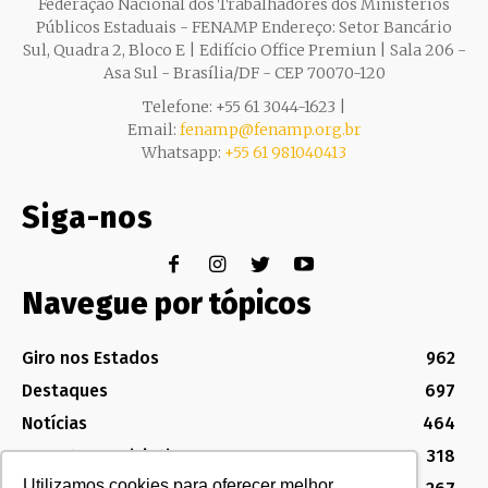
Federação Nacional dos Trabalhadores dos Ministérios
Públicos Estaduais - FENAMP Endereço: Setor Bancário
Sul, Quadra 2, Bloco E | Edifício Office Premiun | Sala 206 -
Asa Sul - Brasília/DF - CEP 70070-120
Telefone: +55 61 3044-1623 |
Email:
fenamp@fenamp.org.br
Whatsapp:
+55 61 981040413
Siga-nos
Navegue por tópicos
Giro nos Estados
962
Destaques
697
Notícias
464
Assuntos Legislativos
318
Utilizamos cookies para oferecer melhor