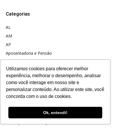
Categorias
AL
AM
AP
Aposentadoria e Pensão
Assuntos Jurídicos
Utilizamos cookies para oferecer melhor
Assuntos Legislativos
experiência, melhorar o desempenho, analisar
BA
como você interage em nosso site e
CE
personalizar conteúdo. Ao utilizar este site, você
Clube FENAMP
concorda com o uso de cookies.
CSP Conlutas
Ok, entendi!
Destaques
Destaques da Formação