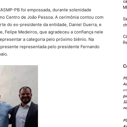
c
M
B/ASMP-PB foi empossada, durante solenidade
a no Centro de João Pessoa. A cerimônia contou com
Si
te do ex-presidente da entidade, Daniel Guerra, e
ch
e, Felipe Medeiros, que agradeceu a confiança nele
Câ
presentar a categoria pelo próximo biênio. Na
Re
e presente representada pelo presidente Fernando
aio.
C
PD
Ad
e
pa
32
no
PD
Ad