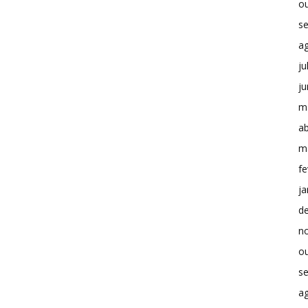
o
s
a
ju
j
m
ab
m
fe
ja
d
n
o
s
a