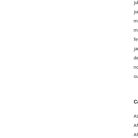
ju
j
m
m
fe
ja
d
n
o
C
A
A
A