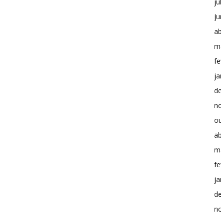
ju
j
ab
m
fe
ja
d
n
o
ab
m
fe
ja
d
n