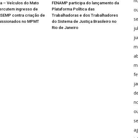
n
ia – Veículos do Mato
FENAMP participa do lançamento da
ercutem ingresso de
Plataforma Política das
o
NSEMP contra criação de
Trabalhadoras e dos Trabalhadores
s
issionados no MPMT
do Sistema de Justiça Brasileiro no
Rio de Janeiro
ju
j
m
ab
m
fe
ja
d
n
o
s
a