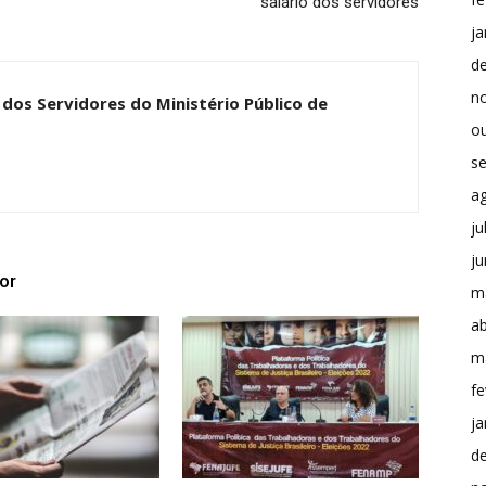
salário dos servidores
ja
d
n
dos Servidores do Ministério Público de
o
s
a
ju
j
or
m
ab
m
fe
ja
d