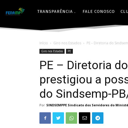
TRANSPARÊNCIA
FALE CONOSCO
CL
Início
Giro nos Estados
PE – Diretoria do Sindsem
Giro nos Estados
PE
PE – Diretoria 
prestigiou a poss
do Sindsemp-P
Por
SINDSEMPPE Sindicato dos Servidores do Minist