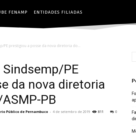
UBE FENAMP
ENTIDADES FILIADAS
p/PE prestigiou a posse da nova diretoria do...
do Sindsemp/PE
e da nova diretoria
P
Fo
B/ASMP-PB
a
ério Público de Pernambuco
-
4 de setembro de 2019
811
0
Fa
di
Mê