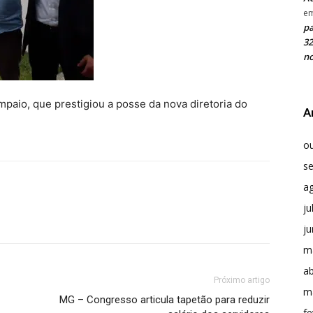
e
pa
32
no
paio, que prestigiou a posse da nova diretoria do
A
o
s
a
ju
j
m
ab
Próximo artigo
m
MG – Congresso articula tapetão para reduzir
fe