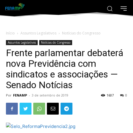
Início
Assuntos Legislativos
Notícias do Congresso
Assuntos Legislativos
Notícias do Congresso
Frente parlamentar debaterá
nova Previdência com
sindicatos e associações —
Senado Notícias
Por
FENAMP
-
3 de setembro de 2019
1607
0