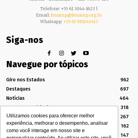
Telefone: +55 61 3044-1623 |
Email:
fenamp@fenamp.org.br
Whatsapp:
+55 61 981040413
Siga-nos
Navegue por tópicos
Giro nos Estados
962
Destaques
697
Notícias
464
Assuntos Legislativos
318
Utilizamos cookies para oferecer melhor
Política Sindical e Institucional
267
experiência, melhorar o desempenho, analisar
Destaques do Legislativo
162
como você interage em nosso site e
Notícias do Congresso
147
personalizar conteúdo. Ao utilizar este site, você