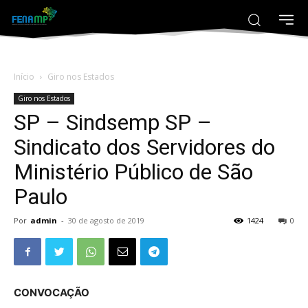
Início
Giro nos Estados
Giro nos Estados
SP – Sindsemp SP –
Sindicato dos Servidores do
Ministério Público de São
Paulo
Por
admin
-
30 de agosto de 2019
1424
0
CONVOCAÇÃO