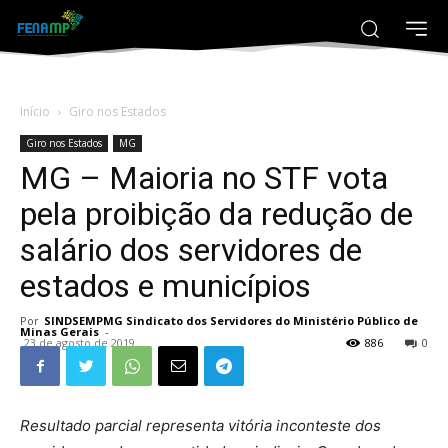
Início
Giro nos Estados
Giro nos Estados
MG
MG – Maioria no STF vota
pela proibição da redução de
salário dos servidores de
estados e municípios
Por
SINDSEMPMG Sindicato dos Servidores do Ministério Público de
Minas Gerais
-
23 de agosto de 2019
886
0
Resultado parcial representa vitória inconteste dos