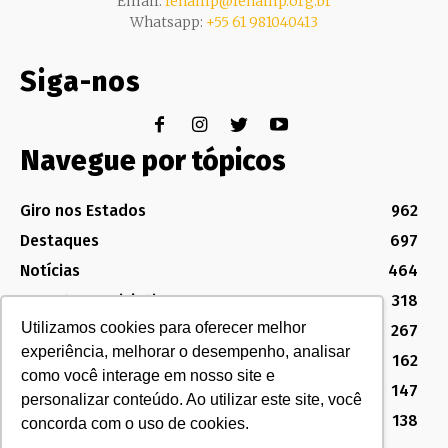
Email:
fenamp@fenamp.org.br
Whatsapp:
+55 61 981040413
Siga-nos
Navegue por tópicos
Giro nos Estados
962
Destaques
697
Notícias
464
Assuntos Legislativos
318
Utilizamos cookies para oferecer melhor
Política Sindical e Institucional
267
experiência, melhorar o desempenho, analisar
Destaques do Legislativo
162
como você interage em nosso site e
Notícias do Congresso
147
personalizar conteúdo. Ao utilizar este site, você
MG
138
concorda com o uso de cookies.