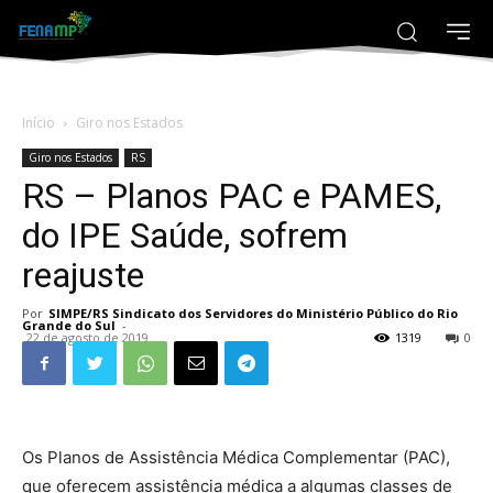
Início
Giro nos Estados
Giro nos Estados
RS
RS – Planos PAC e PAMES,
do IPE Saúde, sofrem
reajuste
Por
SIMPE/RS Sindicato dos Servidores do Ministério Público do Rio
Grande do Sul
-
22 de agosto de 2019
1319
0
Os Planos de Assistência Médica Complementar (PAC),
que oferecem assistência médica a algumas classes de