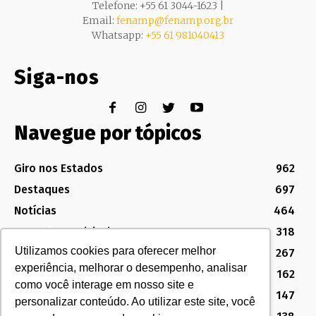
Telefone: +55 61 3044-1623 |
Email:
fenamp@fenamp.org.br
Whatsapp:
+55 61 981040413
Siga-nos
Navegue por tópicos
Giro nos Estados
962
Destaques
697
Notícias
464
Assuntos Legislativos
318
Utilizamos cookies para oferecer melhor
Política Sindical e Institucional
267
experiência, melhorar o desempenho, analisar
Destaques do Legislativo
162
como você interage em nosso site e
Notícias do Congresso
147
personalizar conteúdo. Ao utilizar este site, você