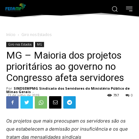
Início
Giro nos Estados
Giro nos Estados
MG
MG – Maioria dos projetos
prioritários ao governo no
Congresso afeta servidores
Por
SINDSEMPMG Sindicato dos Servidores do Ministério Público de
Minas Gerais
-
23 de julho de 2019
797
0
Os projetos que mais preocupam os servidores são os
que estabelecem a demissão por insuficiência e os que
tratam das mensalidades sindicais