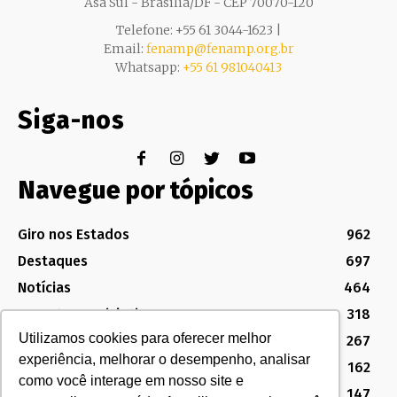
Asa Sul - Brasília/DF - CEP 70070-120
Telefone: +55 61 3044-1623 |
Email:
fenamp@fenamp.org.br
Whatsapp:
+55 61 981040413
Siga-nos
Navegue por tópicos
Giro nos Estados
962
Destaques
697
Notícias
464
Assuntos Legislativos
318
Utilizamos cookies para oferecer melhor
Política Sindical e Institucional
267
experiência, melhorar o desempenho, analisar
Destaques do Legislativo
162
como você interage em nosso site e
Notícias do Congresso
147