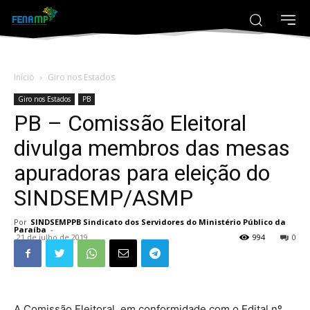
Início
Giro nos Estados
Giro nos Estados
PB
PB – Comissão Eleitoral
divulga membros das mesas
apuradoras para eleição do
SINDSEMP/ASMP
Por
SINDSEMPPB Sindicato dos Servidores do Ministério Público da
Paraíba
-
21 de julho de 2019
994
0
A Comissão Eleitoral, em conformidade com o Edital nº.