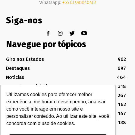
Whatsapp:
+55 61 981040413
Siga-nos
Navegue por tópicos
Giro nos Estados
962
Destaques
697
Notícias
464
Assuntos Legislativos
318
Utilizamos cookies para oferecer melhor
Política Sindical e Institucional
267
experiência, melhorar o desempenho, analisar
Destaques do Legislativo
162
como você interage em nosso site e
Notícias do Congresso
147
personalizar conteúdo. Ao utilizar este site, você
MG
138
concorda com o uso de cookies.