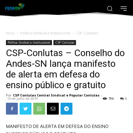
Início
Política Sindical e Institucional
CSP Conlutas
Política Sindical e Institucional
CSP Conlutas
CSP-Conlutas – Conselho do
Andes-SN lança manifesto
de alerta em defesa do
ensino público e gratuito
Por
CSP Conlutas Central Sindical e Popular Conlutas
-
16 de julho de 2019
796
0
MANIFESTO DE ALERTA EM DEFESA DO ENSINO