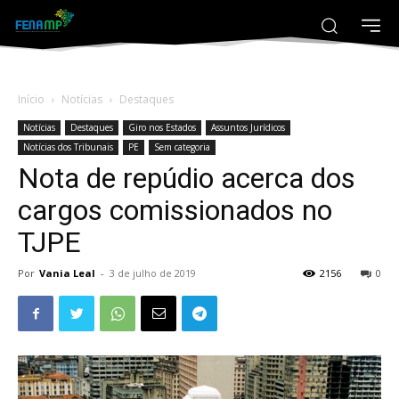
Início
Notícias
Destaques
Notícias
Destaques
Giro nos Estados
Assuntos Jurídicos
Notícias dos Tribunais
PE
Sem categoria
Nota de repúdio acerca dos
cargos comissionados no
TJPE
Por
Vania Leal
-
3 de julho de 2019
2156
0