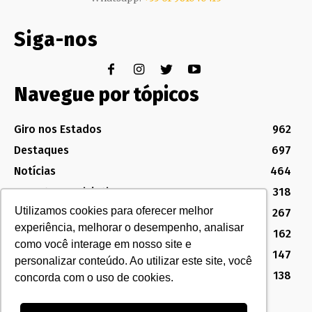
Siga-nos
Navegue por tópicos
Giro nos Estados
962
Destaques
697
Notícias
464
Assuntos Legislativos
318
Utilizamos cookies para oferecer melhor
Política Sindical e Institucional
267
experiência, melhorar o desempenho, analisar
Destaques do Legislativo
162
como você interage em nosso site e
Notícias do Congresso
147
personalizar conteúdo. Ao utilizar este site, você
MG
138
concorda com o uso de cookies.