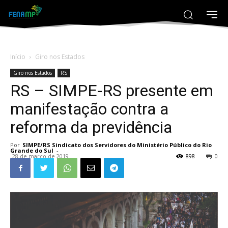
Início
Giro nos Estados
Giro nos Estados
RS
RS – SIMPE-RS presente em
manifestação contra a
reforma da previdência
Por
SIMPE/RS Sindicato dos Servidores do Ministério Público do Rio
Grande do Sul
-
28 de março de 2019
898
0