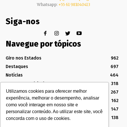
Whatsapp:
+55 61 981040413
Siga-nos
Navegue por tópicos
Giro nos Estados
962
Destaques
697
Notícias
464
Assuntos Legislativos
318
Utilizamos cookies para oferecer melhor
Política Sindical e Institucional
267
experiência, melhorar o desempenho, analisar
Destaques do Legislativo
162
como você interage em nosso site e
Notícias do Congresso
147
personalizar conteúdo. Ao utilizar este site, você
MG
138
concorda com o uso de cookies.