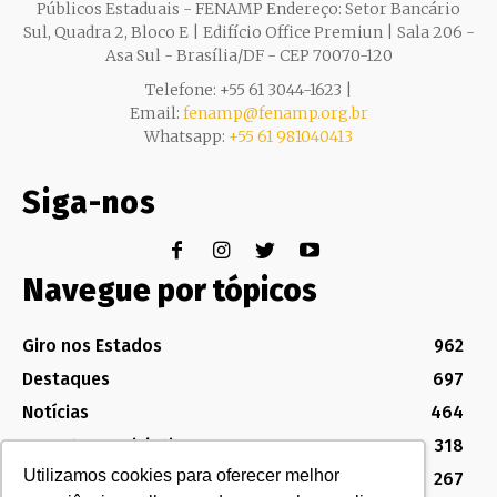
Públicos Estaduais - FENAMP Endereço: Setor Bancário
Sul, Quadra 2, Bloco E | Edifício Office Premiun | Sala 206 -
Asa Sul - Brasília/DF - CEP 70070-120
Telefone: +55 61 3044-1623 |
Email:
fenamp@fenamp.org.br
Whatsapp:
+55 61 981040413
Siga-nos
Navegue por tópicos
Giro nos Estados
962
Destaques
697
Notícias
464
Assuntos Legislativos
318
Utilizamos cookies para oferecer melhor
Política Sindical e Institucional
267