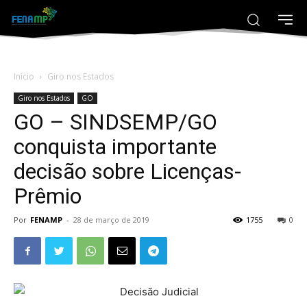
Início
Giro nos Estados
Giro nos Estados
GO
GO – SINDSEMP/GO
conquista importante
decisão sobre Licenças-
Prêmio
Por
FENAMP
-
28 de março de 2019
1755
0