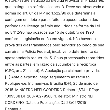
(03.04.73) até à edição da Medida Provisória nº 1.522/96,
que extinguiu a referida licença. 3. Deve ser observado a
norma do art. 6º da MP no 1.522/96 que determina a
contagem em dobro para efeito de aposentadoria dos
períodos de licença-prêmio adquiridos na forma da Lei
no 8.112/90 não gozados até 15 de outubro de 1996,
conforme legislação então em vigor. 4. Não havendo
prova dos dias trabalhados pelo servidor ao longo de sua
carreira na Polícia Federal, incabível o deferimento da
aposentadoria requerida. 5. Ônus processuais repartidos
entre as partes, em razão da sucumbência recíproca
(CPC, art. 21, caput). 6. Apelação parcialmente provida.
[…] Ante o exposto, nego seguimento ao recurso.
Publique-se. Intimem-se. Brasília (DF), 25 de maio de
2015. MINISTRO NEFI CORDEIRO Relator. (STJ – REsp:
1009538 DF 2007/0279588-1, Relator: Ministro NEFI
CORDEIRO, Data de Publicação: DJ 23/06/2015).
Destaquei.