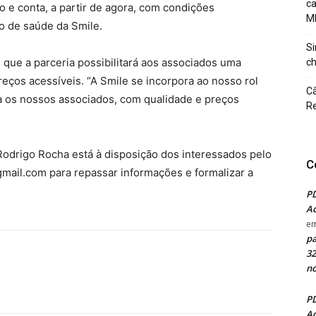
c
 e conta, a partir de agora, com condições
M
o de saúde da Smile.
Si
 que a parceria possibilitará aos associados uma
ch
eços acessíveis. “A Smile se incorpora ao nosso rol
Câ
a os nossos associados, com qualidade e preços
Re
Rodrigo Rocha está à disposição dos interessados pelo
C
gmail.com
para repassar informações e formalizar a
PD
Ad
e
pa
32
no
PD
Ad