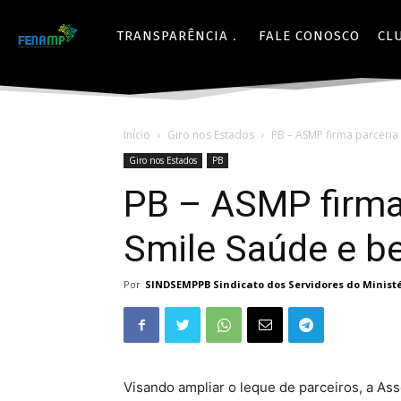
TRANSPARÊNCIA
FALE CONOSCO
CL
Início
Giro nos Estados
PB – ASMP firma parceria
Giro nos Estados
PB
PB – ASMP firma
Smile Saúde e be
Por
SINDSEMPPB Sindicato dos Servidores do Ministé
Visando ampliar o leque de parceiros, a As