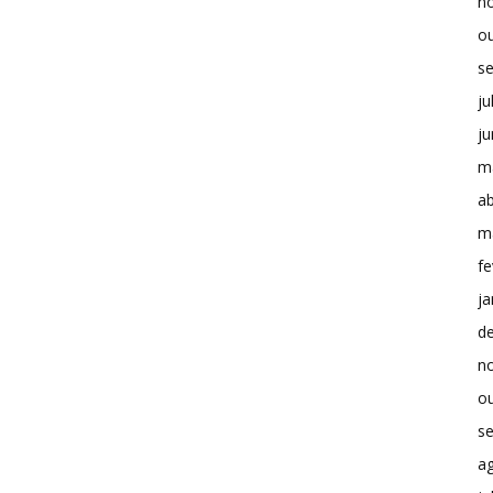
n
o
s
ju
j
m
ab
m
fe
ja
d
n
o
s
a