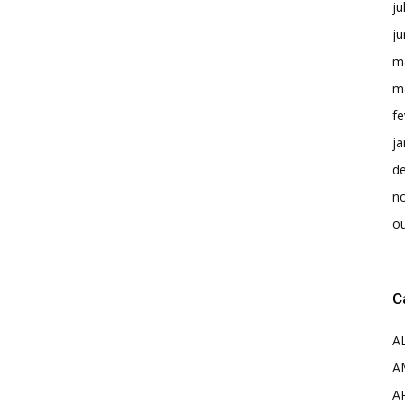
ju
j
m
m
fe
ja
d
n
o
C
A
A
A