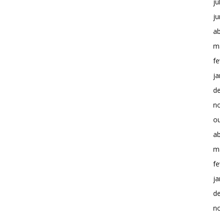
ju
j
ab
m
fe
ja
d
n
o
ab
m
fe
ja
d
n