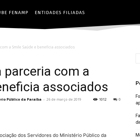
UBE FENAMP
ENTIDADES FILIADAS
 com a Smile Saúde e beneficia associados
 parceria com a
neficia associados
P
Fo
rio Público da Paraíba
-
26 de março de 2019
1012
0
a
Fa
di
sociação dos Servidores do Ministério Público da
Mê