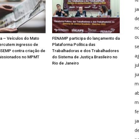
ja
d
n
o
ia – Veículos do Mato
FENAMP participa do lançamento da
ercutem ingresso de
Plataforma Política das
s
NSEMP contra criação de
Trabalhadoras e dos Trabalhadores
a
issionados no MPMT
do Sistema de Justiça Brasileiro no
Rio de Janeiro
ju
j
m
ab
m
fe
ja
d