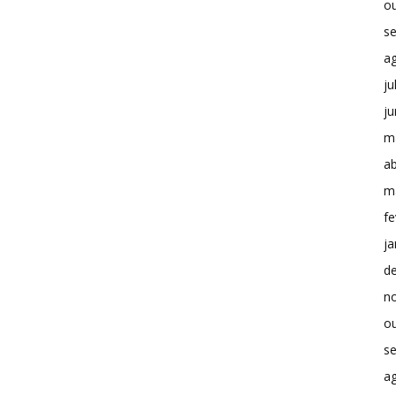
o
s
a
ju
j
m
ab
m
fe
ja
d
n
o
s
a