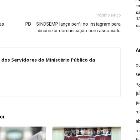
e
pa
Próximo artigo
32
as
PB – SINDSEMP lança perfil no Instagram para
no
dinamizar comunicação com associado
A
dos Servidores do Ministério Público da
o
s
a
ju
j
m
or
ab
m
fe