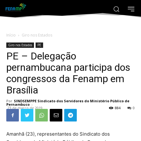
Início
Giro nos Estados
Giro nos Estados
PE
PE – Delegação
pernambucana participa dos
congressos da Fenamp em
Brasília
Por
SINDSEMPPE Sindicato dos Servidores do Ministério Público de
Pernambuco
-
23 de março de 2019
884
0
Amanhã (23), representantes do Sindicato dos