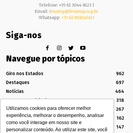
Telefone: +55 61 3044-1623 |
Email:
fenamp@fenamp.org.br
Whatsapp:
+55 61 981040413
Siga-nos
Navegue por tópicos
Giro nos Estados
962
Destaques
697
Notícias
464
Assuntos Legislativos
318
Utilizamos cookies para oferecer melhor
Política Sindical e Institucional
267
experiência, melhorar o desempenho, analisar
Destaques do Legislativo
162
como você interage em nosso site e
Notícias do Congresso
147
personalizar conteúdo. Ao utilizar este site, você