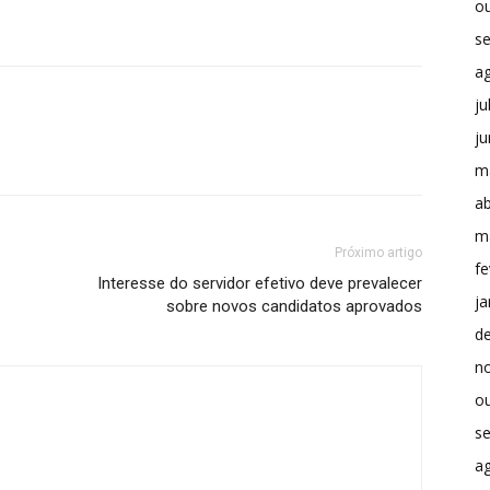
o
s
a
ju
j
m
ab
m
Próximo artigo
fe
Interesse do servidor efetivo deve prevalecer
ja
sobre novos candidatos aprovados
d
n
o
s
a