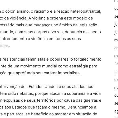
n
o
o colonialismo, o racismo e a reação heteropatriarcal,
s
 da violência. A violência ordena este modelo de
ju
ecessário mais que mudanças no âmbito da legislação.
o mundo, com seus corpos e vozes, denuncia o assédio
j
o enfrentamento à violência em todas as suas
m
micas.
ab
m
 resistências feministas e populares, o fortalecimento
fe
ente de um movimento mundial como estratégia para
ja
ção que aprofunda seu caráter imperialista.
d
ntervenção dos Estados Unidos e seus aliados nos
n
tem sido nefastas, porque atacam a soberania e a vida
o
 expulsas de seus territórios por causa das guerras e
s
mos aos Estados que façam o mesmo. Denunciamos a
a
ta e patriarcal se beneficia ao manter em situação de