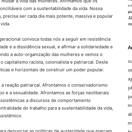
e mudar a vida das mulheres. Afirmamos que os
e
onciliáveis com a sustentabilidade da vida. Nossa
pa
, precisa ser cada dia mais potente, massiva e popular
32
vida.
no
eracional convoca todas nós a seguir em resistência
dade e a dissidência sexual, e afirmar a solidariedade e
A
ecendo a auto-organização das mulheres e vemos o
o
 capitalismo racista, colonialista e patriarcal. Deste
cas e horizontais de construir um poder popular.
s
a
a a reação patriarcal. Afrontamos o conservadorismo
ju
po e a sexualidade. Afrontamos as forças neoliberais
j
issistêmicas a discursos de comportamento
m
ralidade do trabalho para a sustentabilidade da vida,
ab
ssistêmico.
m
ara denunciar as políticas de austeridade que marcam
fe