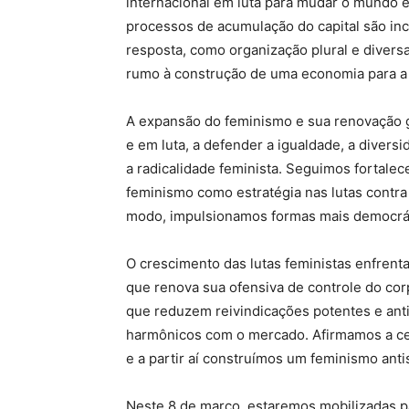
internacional em luta para mudar o mundo 
processos de acumulação do capital são inc
resposta, como organização plural e diversa
rumo à construção de uma economia para a 
A expansão do feminismo e sua renovação g
e em luta, a defender a igualdade, a diversi
a radicalidade feminista. Seguimos fortal
feminismo como estratégia nas lutas contra o
modo, impulsionamos formas mais democráti
O crescimento das lutas feministas enfrent
que renova sua ofensiva de controle do cor
que reduzem reivindicações potentes e ant
harmônicos com o mercado. Afirmamos a cent
e a partir aí construímos um feminismo anti
Neste 8 de março, estaremos mobilizadas p