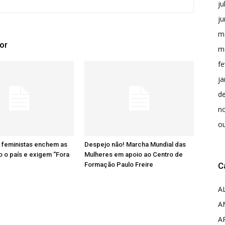
ju
j
m
or
m
fe
ja
d
n
o
 feministas enchem as
Despejo não! Marcha Mundial das
o o país e exigem “Fora
Mulheres em apoio ao Centro de
Formação Paulo Freire
C
A
A
A