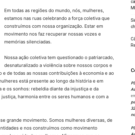
c
M
Em todas as regiões do mundo, nós, mulheres,
estamos nas ruas celebrando a força coletiva que
Si
construímos com nossa organização. Estar em
ch
movimento nos faz recuperar nossas vozes e
Câ
memórias silenciadas.
Re
Nossa ação coletiva tem questionado o patriarcado,
desnaturalizado a violência sobre nossos corpos e
C
o e de todas as nossas contribuições à economia e ao
mulheres está presente ao longo da história e em
PD
e os sonhos: rebeldia diante da injustiça e da
Ad
e
 justiça, harmonia entre os seres humanos e com a
pa
32
no
sse grande movimento. Somos mulheres diversas, de
identidades e nos construímos como movimento
PD
Ad