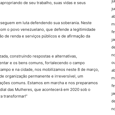
ju
apropriando de seu trabalho, suas vidas e seus
j
ab
 seguem em luta defendendo sua soberania. Neste
m
com o povo venezuelano, que defende a legitimidade
fe
ção de renda e serviços públicos e de afirmação da
ja
d
n
ada, construindo respostas e alternativas,
o
entar e os bens comuns, fortalecendo o campo
 campo e na cidade, nos mobilizamos neste 8 de março,
ab
e organização permanente e irreversível, um
m
 ações comuns. Estamos em marcha e nos preparamos
fe
ndial das Mulheres, que acontecerá em 2020 sob o
ja
a transformar!”
d
n