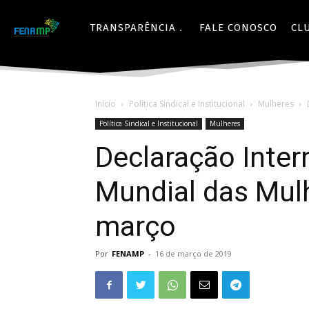
TRANSPARÊNCIA
FALE CONOSCO
CL
Início
Política Sindical e Institucional
Mulheres
Política Sindical e Institucional
Mulheres
Declaração Inter
Mundial das Mulh
março
Por
FENAMP
-
16 de março de 2019