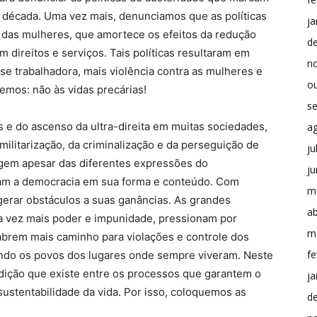
a década. Uma vez mais, denunciamos que as políticas
ja
o das mulheres, que amortece os efeitos da redução
d
m direitos e serviços. Tais políticas resultaram em
n
se trabalhadora, mais violência contra as mulheres e
o
emos: não às vidas precárias!
s
s e do ascenso da ultra-direita em muitas sociedades,
a
 militarização, da criminalização e da perseguição de
ju
ergem apesar das diferentes expressões do
j
cam a democracia em sua forma e conteúdo. Com
m
 gerar obstáculos a suas ganâncias. As grandes
ab
a vez mais poder e impunidade, pressionam por
m
abrem mais caminho para violações e controle dos
fe
sando os povos dos lugares onde sempre viveram. Neste
radição que existe entre os processos que garantem o
ja
sustentabilidade da vida. Por isso, coloquemos as
d