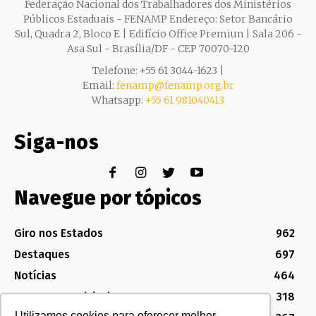
Federação Nacional dos Trabalhadores dos Ministérios
Públicos Estaduais - FENAMP Endereço: Setor Bancário
Sul, Quadra 2, Bloco E | Edifício Office Premiun | Sala 206 -
Asa Sul - Brasília/DF - CEP 70070-120
Telefone: +55 61 3044-1623 |
Email:
fenamp@fenamp.org.br
Whatsapp:
+55 61 981040413
Siga-nos
Navegue por tópicos
Giro nos Estados
962
Destaques
697
Notícias
464
Assuntos Legislativos
318
Utilizamos cookies para oferecer melhor