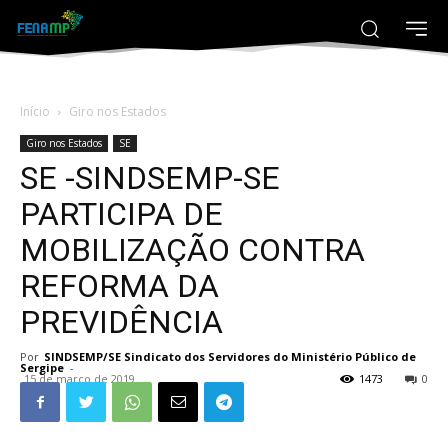
Início
Giro nos Estados
Giro nos Estados
SE
SE -SINDSEMP-SE
PARTICIPA DE
MOBILIZAÇÃO CONTRA
REFORMA DA
PREVIDÊNCIA
Por
SINDSEMP/SE Sindicato dos Servidores do Ministério Público de
Sergipe
-
15 de março de 2019
1473
0